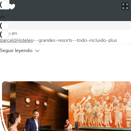
Barceló
Hoteles
i--grandes-resorts--todo-incluido-plus
Hoteles grandes resorts todo incluido
plus
Descubra nuestros grandes resorts todo incluido plus, donde
Estás en
la diversión y el relax se combinan para ofrecerle unas
Barceló
Hoteles
i--grandes-resorts--todo-incluido-plus
vacaciones inolvidables. Nuestros hoteles cuentan con ofertas
Seguir leyendo