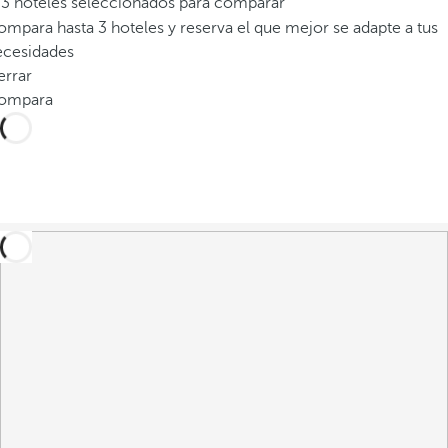
/3 hoteles seleccionados para comparar
mpara hasta 3 hoteles y reserva el que mejor se adapte a tus
ecesidades
errar
ompara