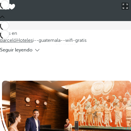
Barceló
Hoteles
i--guatemala--wifi-gratis
Hoteles en Guatemala con WIFI gratis
Descubra nuestros hoteles en Guatemala que ofrecen WIFI
gratis, ideales para aquellos que desean mantenerse
Estás en
conectados durante su estancia. Estos hoteles con WIFI son
Barceló
Hoteles
i--guatemala--wifi-gratis
perfectos
Seguir leyendo