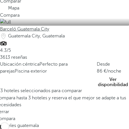
Comparar
Mapa
Compara
Barceló Guatemala City
Guatemala City, Guatemala
4.3/5
3613 reseñas
Ubicación céntrica
Perfecto para
Desde
parejas
Piscina exterior
86
/noche
Ver
disponibilidad
/3 hoteles seleccionados para comparar
mpara hasta 3 hoteles y reserva el que mejor se adapte a tus
ecesidades
errar
ompara
Hoteles guatemala