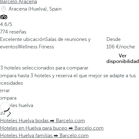
Barceló Aracena
Aracena (Huelva), Spain
4.6/5
774 reseñas
Excelente ubicación
Salas de reuniones y
Desde
eventos
Wellness Fitness
106
/noche
Ver
disponibilidad
/3 hoteles seleccionados para comparar
mpara hasta 3 hoteles y reserva el que mejor se adapte a tus
ecesidades
errar
ompara
Hoteles huelva
10
Hoteles Huelva bodas ➡️ Barcelo.com
Hoteles en Huelva para buceo ➡️ Barcelo.com
Hoteles Huelva familias ➡️ Barcelo.com