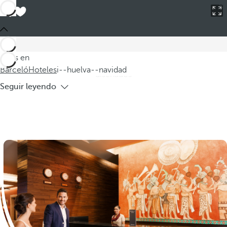
Barceló
Hoteles
i--huelva--navidad
Hoteles en Huelva para Navidad
Descubra nuestros hoteles en Huelva para Navidad, donde
podrá disfrutar de unas fiestas inolvidables en un entorno
Estás en
acogedor y festivo. Nuestros hoteles navideños están
Barceló
Hoteles
i--huelva--navidad
diseñados
Seguir leyendo