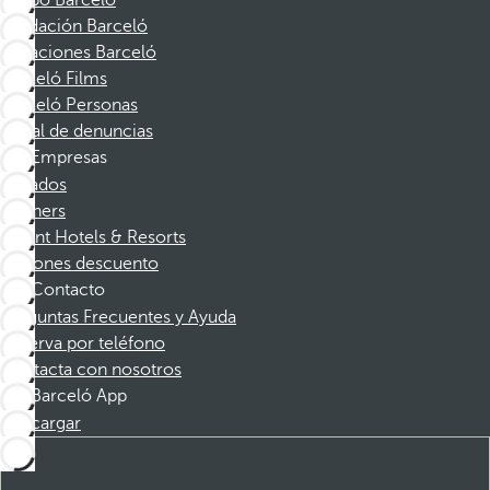
Grupo Barceló
Fundación Barceló
Vacaciones Barceló
Barceló Films
Barceló Personas
Canal de denuncias
Empresas
Afiliados
Partners
Dorint Hotels & Resorts
Cupones descuento
Contacto
Preguntas Frecuentes y Ayuda
Reserva por teléfono
Contacta con nosotros
Barceló App
Descargar