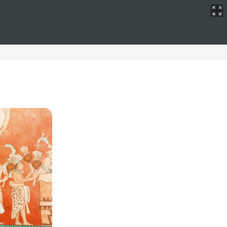
jas
n alojamiento íntimo y romántico. Estos