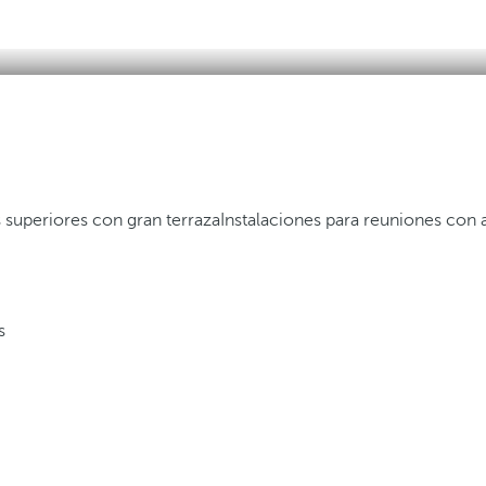
s superiores con gran terraza
Instalaciones para reuniones con a
s