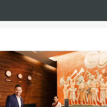
Estás en
Barceló
Hoteles
i--hungria--parejas
teles en Hungría para pare
n Hungría, diseñados especialmente para parejas que buscan u
hoteles ofrecen una experiencia única, con habitaciones