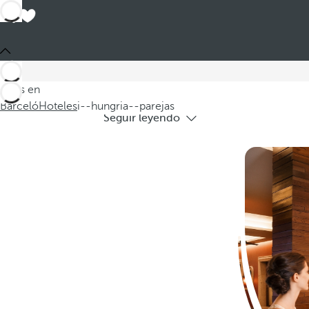
Ho
Descubra nuestros exclusivos hoteles e
Estás en
Barceló
Hoteles
i--hungria--parejas
Seguir leyendo