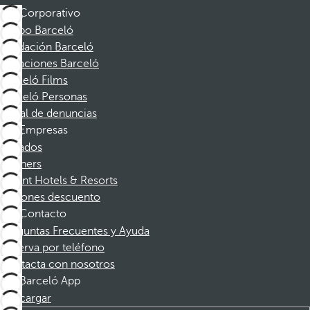
Corporativo
Grupo Barceló
Fundación Barceló
Vacaciones Barceló
Barceló Films
Barceló Personas
Canal de denuncias
Empresas
Afiliados
Partners
Dorint Hotels & Resorts
Cupones descuento
Contacto
Preguntas Frecuentes y Ayuda
Reserva por teléfono
Contacta con nosotros
Barceló App
Descargar