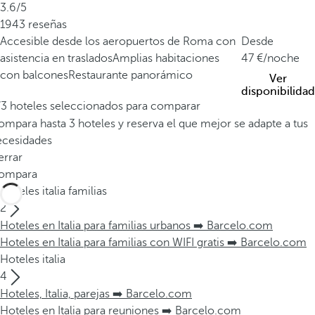
3.6/5
1943 reseñas
Accesible desde los aeropuertos de Roma con
Desde
asistencia en traslados
Amplias habitaciones
47
/noche
con balcones
Restaurante panorámico
Ver
disponibilidad
/3 hoteles seleccionados para comparar
mpara hasta 3 hoteles y reserva el que mejor se adapte a tus
ecesidades
errar
ompara
Hoteles italia familias
2
Hoteles en Italia para familias urbanos ➡️ Barcelo.com
Hoteles en Italia para familias con WIFI gratis ➡️ Barcelo.com
Hoteles italia
4
Hoteles, Italia, parejas ➡️ Barcelo.com
Hoteles en Italia para reuniones ➡️ Barcelo.com