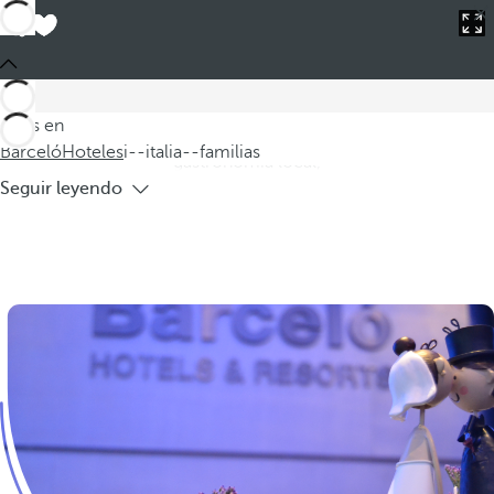
Barceló
Hoteles
i--italia--familias
Hoteles Italia familias
En Italia encontrará hoteles con habitaciones familiares que
combinan comodidad y elegancia, ideales para unas
Estás en
vacaciones inolvidables. Podrá disfrutar en familia de la
Barceló
Hoteles
i--italia--familias
gastronomía local,
Seguir leyendo