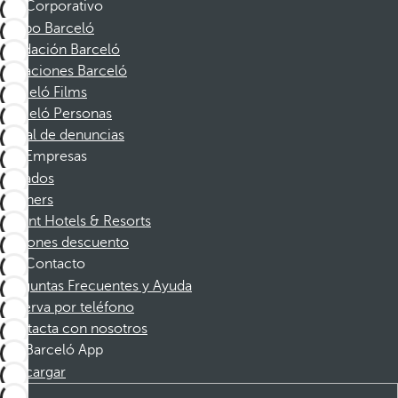
Corporativo
Grupo Barceló
Fundación Barceló
Vacaciones Barceló
Barceló Films
Barceló Personas
Canal de denuncias
Empresas
Afiliados
Partners
Dorint Hotels & Resorts
Cupones descuento
Contacto
Preguntas Frecuentes y Ayuda
Reserva por teléfono
Contacta con nosotros
Barceló App
Descargar