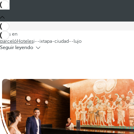
Estás en
Barceló
Hoteles
i--ixtapa-ciudad--lujo
Hoteles en Ixtapa de lujo
Descubra nuestros exclusivos hoteles de lujo en Ixtapa, donde
la elegancia y el confort se fusionan para ofrecerle una
Estás en
experiencia inolvidable. Nuestro alojamiento en Ixtapa
Barceló
Hoteles
i--ixtapa-ciudad--lujo
Seguir leyendo