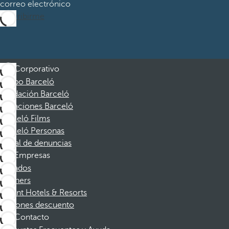
correo electrónico
Suscribirme
Corporativo
Grupo Barceló
Fundación Barceló
Vacaciones Barceló
Barceló Films
Barceló Personas
Canal de denuncias
Empresas
Afiliados
Partners
Dorint Hotels & Resorts
Cupones descuento
Contacto