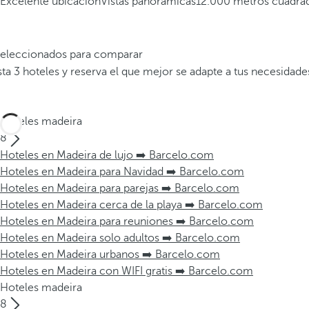
Excelente ubicación
Vistas panorámicas
12.000 metros cuadrad
 seleccionados para comparar
a 3 hoteles y reserva el que mejor se adapte a tus necesidade
Hoteles madeira
8
Hoteles en Madeira de lujo ➡️ Barcelo.com
Hoteles en Madeira para Navidad ➡️ Barcelo.com
Hoteles en Madeira para parejas ➡️ Barcelo.com
Hoteles en Madeira cerca de la playa ➡️ Barcelo.com
Hoteles en Madeira para reuniones ➡️ Barcelo.com
Hoteles en Madeira solo adultos ➡️ Barcelo.com
Hoteles en Madeira urbanos ➡️ Barcelo.com
Hoteles en Madeira con WIFI gratis ➡️ Barcelo.com
Hoteles madeira
8