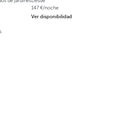
os de jardines
Desde
147
/noche
Ver disponibilidad
s