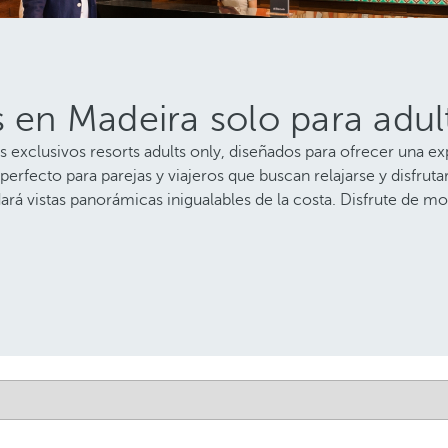
s en Madeira solo para adul
xclusivos resorts adults only, diseñados para ofrecer una exper
erfecto para parejas y viajeros que buscan relajarse y disfrutar
dará vistas panorámicas inigualables de la costa. Disfrute de