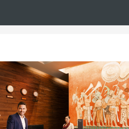
Estás en
Barceló
Hoteles
i--madeira--solo-adultos
teles en Madeira solo adul
Madeira solo para adultos, donde podrá disfrutar de unas vaca
Este alojamiento en Madeira