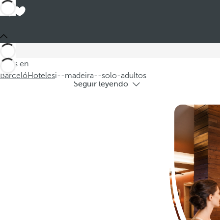
Ho
Descubra nuestros exclusivos hoteles en 
Estás en
Barceló
Hoteles
i--madeira--solo-adultos
Seguir leyendo