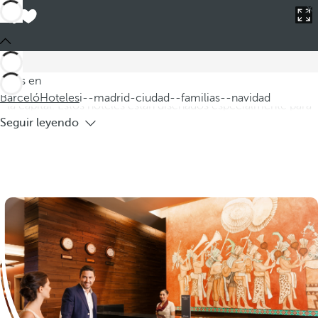
Barceló
Hoteles
i--madrid-ciudad--familias--navidad
Hoteles en Madrid para familias en
Navidad
Descubra nuestros hoteles en Madrid para familias durante
Estás en
Navidad, donde podrá disfrutar de unas fiestas inolvidables en
Barceló
Hoteles
i--madrid-ciudad--familias--navidad
la capital. Estos hoteles están diseñados especialmente para
Seguir leyendo