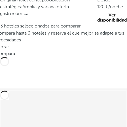
Original hotel concepto
Ubicación
Desde
estratégica
Amplia y variada oferta
120
/noche
gastronómica
Ver
disponibilidad
/3 hoteles seleccionados para comparar
mpara hasta 3 hoteles y reserva el que mejor se adapte a tus
ecesidades
errar
ompara