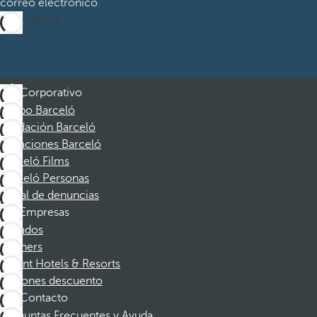
correo electrónico
Suscribirme
Corporativo
Grupo Barceló
Fundación Barceló
Vacaciones Barceló
Barceló Films
Barceló Personas
Canal de denuncias
Empresas
Afiliados
Partners
Dorint Hotels & Resorts
Cupones descuento
Contacto
Preguntas Frecuentes y Ayuda