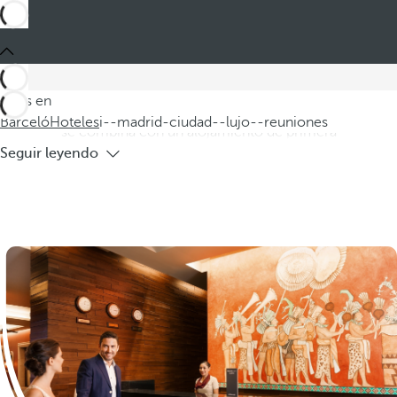
Barceló
Hoteles
i--madrid-ciudad--lujo--reuniones
Hoteles en Madrid de lujo para
reuniones
Descubra nuestros hoteles de lujo en Madrid, ideales para
Estás en
reuniones y conferencias, donde la excelencia en el servicio
Barceló
Hoteles
i--madrid-ciudad--lujo--reuniones
se combina con un alojamiento de primera
Seguir leyendo