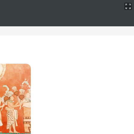
do plus
nolvidables en la hermosa Playa de Muro.