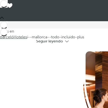
Hotele
Descubra nuestros hoteles en Mallorca t
Estás en
Barceló
Hoteles
i--mallorca--todo-incluido-plus
Seguir leyendo