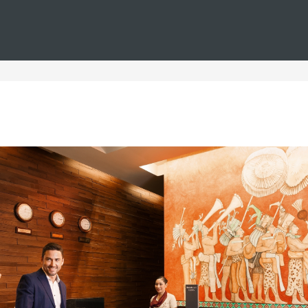
Estás en
Barceló
Hoteles
i--mallorca--todo-incluido-plus
s en Mallorca todo inclui
odo incluido plus, donde podrá disfrutar de unas vacaciones i
Estos hoteles ofrecen una