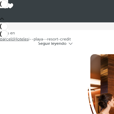
Hote
Bienvenido a nuestra selección de hotele
Estás en
Barceló
Hoteles
i--playa--resort-credit
Seguir leyendo