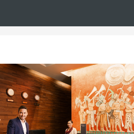
Estás en
Barceló
Hoteles
i--playa--resort-credit
les en la playa con resort c
s en la playa con resort credit. Aquí encontrará el alojamient
Nuestros resorts están