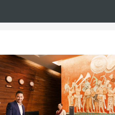
Estás en
Barceló
Hoteles
i--punta-cana--casino--parejas
n Punta Cana con casino pa
 con casino, ideales para parejas que buscan unas vacaciones
experiencia única, combinando la emoción