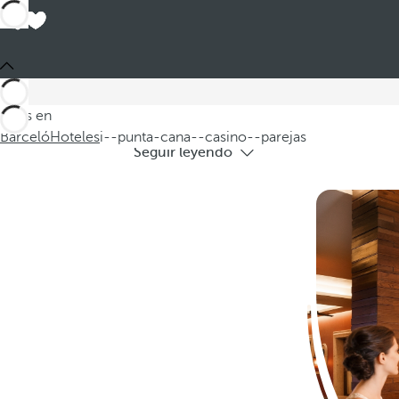
Hoteles e
Descubra nuestros hoteles en Punta Cana
Estás en
Barceló
Hoteles
i--punta-cana--casino--parejas
Seguir leyendo