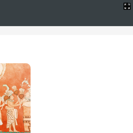
ra parejas
 inolvidables. Estos hoteles ofrecen una