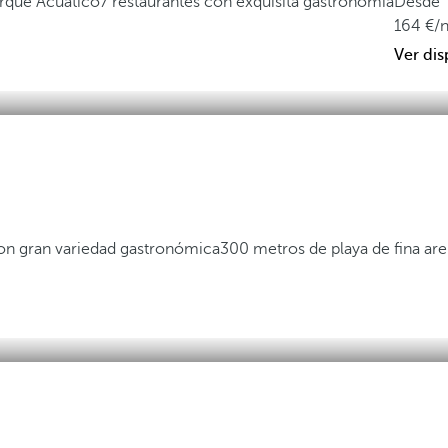
Parque Acuático
7 restaurantes con exquisita gastronomía
Desde
164
/
Ver dis
con gran variedad gastronómica
300 metros de playa de fina ar