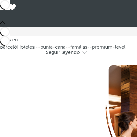
Hoteles en 
Descubra nuestros hoteles en Punta C
Estás en
Barceló
Hoteles
i--punta-cana--familias--premium-level
Seguir leyendo