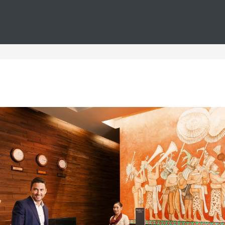
Estás en
Barceló
Hoteles
i--punta-cana--familias--premium-level
Punta Cana para familias P
ana para familias premium level, donde el lujo y la comodidad
inolvidable. Estos hoteles,