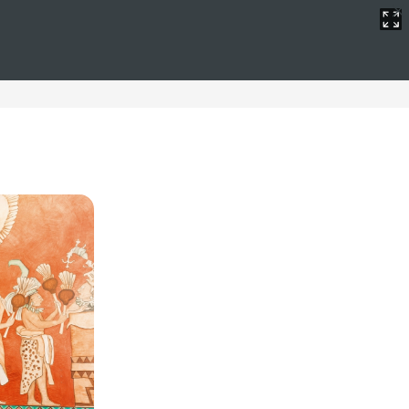
remium Level
 se unen para ofrecer una experiencia