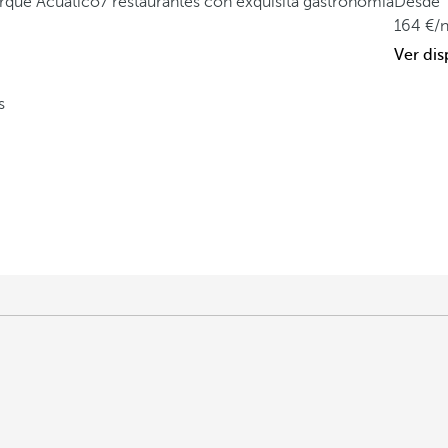
Parque Acuático
7 restaurantes con exquisita gastronomía
Desde
164
/
Ver dis
s