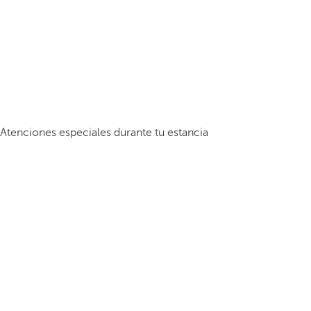
Atenciones especiales durante tu estancia