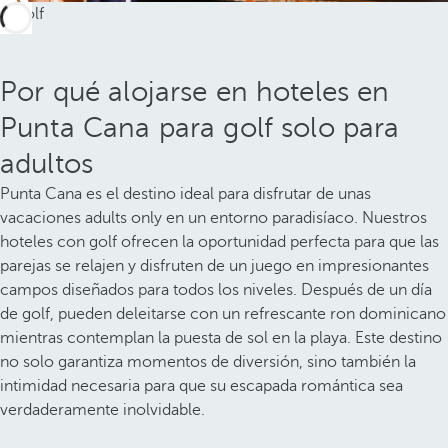
Por qué alojarse en hoteles en
Punta Cana para golf solo para
adultos
Punta Cana es el destino ideal para disfrutar de unas
vacaciones adults only en un entorno paradisíaco. Nuestros
hoteles con golf ofrecen la oportunidad perfecta para que las
parejas se relajen y disfruten de un juego en impresionantes
campos diseñados para todos los niveles. Después de un día
de golf, pueden deleitarse con un refrescante ron dominicano
mientras contemplan la puesta de sol en la playa. Este destino
no solo garantiza momentos de diversión, sino también la
intimidad necesaria para que su escapada romántica sea
verdaderamente inolvidable.