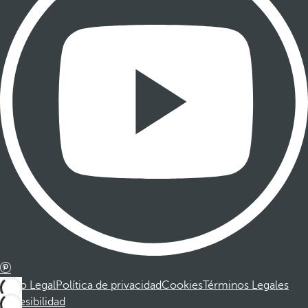
Aviso Legal
Política de privacidad
Cookies
Términos Legales
Accesibilidad