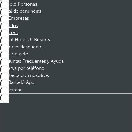
Barceló Personas
Canal de denuncias
Empresas
Afiliados
Partners
Dorint Hotels & Resorts
Cupones descuento
Contacto
Preguntas Frecuentes y Ayuda
Reserva por teléfono
Contacta con nosotros
Barceló App
Descargar