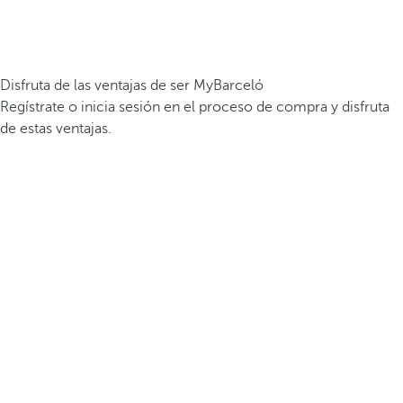
Disfruta de las ventajas de ser MyBarceló
Regístrate o inicia sesión en el proceso de compra y disfruta
de estas ventajas.