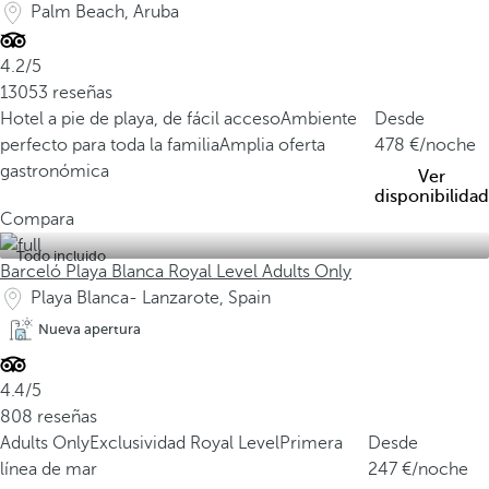
Palm Beach, Aruba
4.2/5
13053 reseñas
Hotel a pie de playa, de fácil acceso
Ambiente
Desde
perfecto para toda la familia
Amplia oferta
478
/noche
gastronómica
Ver
disponibilidad
Compara
Todo incluido
Barceló Playa Blanca Royal Level Adults Only
Playa Blanca- Lanzarote, Spain
Nueva apertura
4.4/5
808 reseñas
Adults Only
Exclusividad Royal Level
Primera
Desde
línea de mar
247
/noche