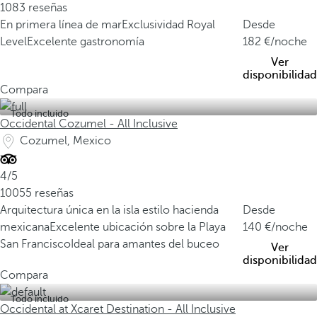
1083 reseñas
En primera línea de mar
Exclusividad Royal
Desde
Level
Excelente gastronomía
182
/noche
Ver
disponibilidad
Compara
Todo incluido
Occidental Cozumel - All Inclusive
Cozumel, Mexico
4/5
10055 reseñas
Arquitectura única en la isla estilo hacienda
Desde
mexicana
Excelente ubicación sobre la Playa
140
/noche
San Francisco
Ideal para amantes del buceo
Ver
disponibilidad
Compara
Todo incluido
Occidental at Xcaret Destination - All Inclusive