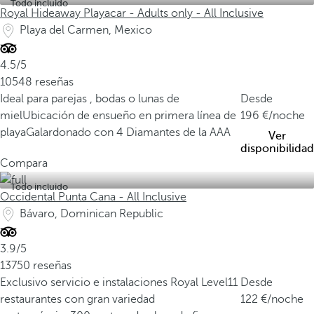
Todo incluido
Royal Hideaway Playacar - Adults only - All Inclusive
Playa del Carmen, Mexico
4.5/5
10548 reseñas
Ideal para parejas , bodas o lunas de
Desde
miel
Ubicación de ensueño en primera línea de
196
/noche
playa
Galardonado con 4 Diamantes de la AAA
Ver
disponibilidad
Compara
Todo incluido
Occidental Punta Cana - All Inclusive
Bávaro, Dominican Republic
3.9/5
13750 reseñas
Exclusivo servicio e instalaciones Royal Level
11
Desde
restaurantes con gran variedad
122
/noche