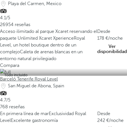
Playa del Carmen, Mexico
4.1/5
26954 reseñas
Acceso ilimitado al parque Xcaret reservando el
Desde
paquete Unlimited Xcaret Xperience
Royal
178
/noche
Level, un hotel boutique dentro de un
Ver
disponibilidad
complejo
Caleta de arenas blancas en un
entorno natural privilegiado
Compara
Todo incluido
Barceló Tenerife Royal Level
San Miguel de Abona, Spain
4.7/5
768 reseñas
En primera línea de mar
Exclusividad Royal
Desde
Level
Excelente gastronomía
242
/noche