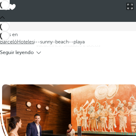
Barceló
Hoteles
i--sunny-beach--playa
Hoteles en Sunny Beach cerca de la
playa
Descubra nuestros hoteles en Sunny Beach, donde la belleza
Estás en
de la playa se combina con la tranquilidad que busca en sus
Barceló
Hoteles
i--sunny-beach--playa
vacaciones. Situados a pocos
Seguir leyendo