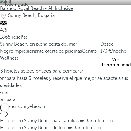
Todo incluido
Barceló Royal Beach - All Inclusive
Sunny Beach, Bulgaria
4/5
1865 reseñas
Sunny Beach, en plena costa del mar
Desde
Negro
Impresionante oferta de piscinas
Centro
173
/noche
Wellness
Ver
disponibilidad
/3 hoteles seleccionados para comparar
mpara hasta 3 hoteles y reserva el que mejor se adapte a tus
ecesidades
errar
ompara
Hoteles sunny-beach
4
Hoteles en Sunny Beach para familias ➡️ Barcelo.com
Hoteles en Sunny Beach de lujo ➡️ Barcelo.com