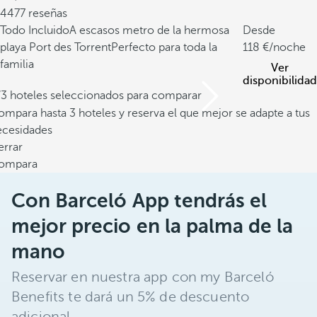
4477 reseñas
Todo Incluido
A escasos metro de la hermosa
Desde
playa Port des Torrent
Perfecto para toda la
118
/noche
familia
Ver
disponibilidad
/3 hoteles seleccionados para comparar
mpara hasta 3 hoteles y reserva el que mejor se adapte a tus
ecesidades
errar
ompara
Con Barceló App tendrás el
mejor precio en la palma de la
mano
Reservar en nuestra app con my Barceló
Benefits te dará un 5% de descuento
adicional.