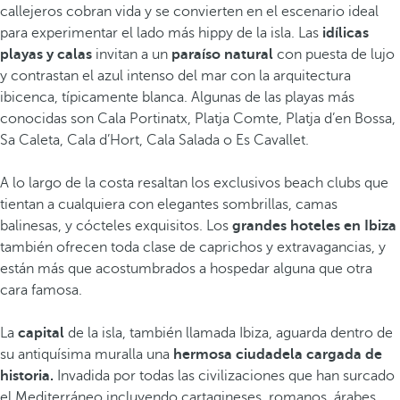
callejeros cobran vida y se convierten en el escenario ideal
para experimentar el lado más hippy de la isla. Las
idílicas
playas y calas
invitan a un
paraíso natural
con puesta de lujo
y contrastan el azul intenso del mar con la arquitectura
ibicenca, típicamente blanca. Algunas de las playas más
conocidas son Cala Portinatx, Platja Comte, Platja d’en Bossa,
Sa Caleta, Cala d’Hort, Cala Salada o Es Cavallet.
A lo largo de la costa resaltan los exclusivos beach clubs que
tientan a cualquiera con elegantes sombrillas, camas
balinesas, y cócteles exquisitos. Los
grandes hoteles en Ibiza
también ofrecen toda clase de caprichos y extravagancias, y
están más que acostumbrados a hospedar alguna que otra
cara famosa.
La
capital
de la isla, también llamada Ibiza, aguarda dentro de
su antiquísima muralla una
hermosa ciudadela cargada de
historia.
Invadida por todas las civilizaciones que han surcado
el Mediterráneo incluyendo cartagineses, romanos, árabes,