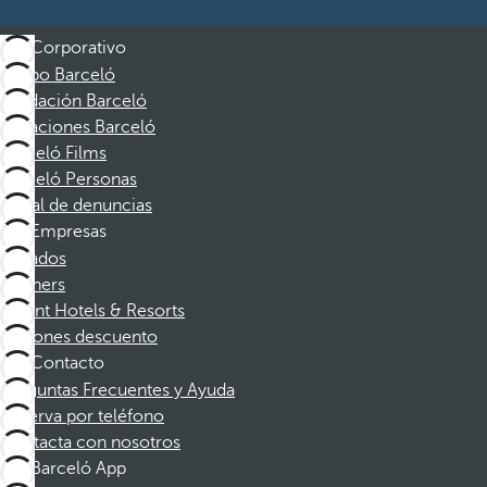
Corporativo
Grupo Barceló
Fundación Barceló
Vacaciones Barceló
Barceló Films
Barceló Personas
Canal de denuncias
Empresas
Afiliados
Partners
Dorint Hotels & Resorts
Cupones descuento
Contacto
Preguntas Frecuentes y Ayuda
Reserva por teléfono
Contacta con nosotros
Barceló App