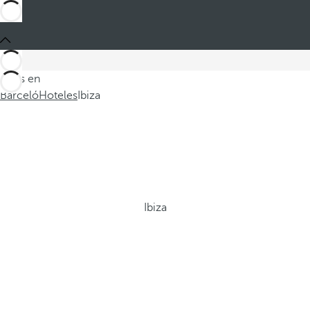
Estás en
Barceló
Hoteles
Ibiza
Ibiza