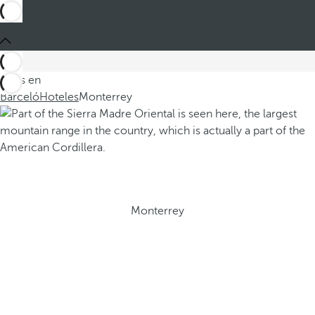
Estás en
Barceló
Hoteles
Monterrey
Monterrey