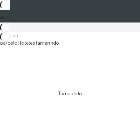
Estás en
Barceló
Hoteles
Tamarindo
Tamarindo