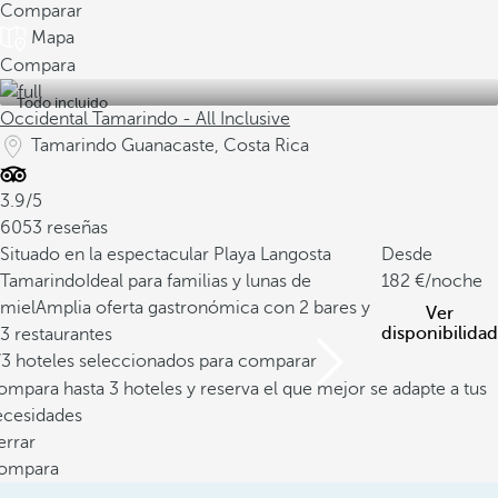
Comparar
Mapa
Compara
Todo incluido
Occidental Tamarindo - All Inclusive
Tamarindo Guanacaste, Costa Rica
3.9/5
6053 reseñas
Situado en la espectacular Playa Langosta
Desde
Tamarindo
Ideal para familias y lunas de
182
/noche
miel
Amplia oferta gastronómica con 2 bares y
Ver
disponibilidad
3 restaurantes
/3 hoteles seleccionados para comparar
mpara hasta 3 hoteles y reserva el que mejor se adapte a tus
ecesidades
errar
ompara