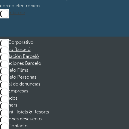
correo electrónico
Suscribirme
Corporativo
Grupo Barceló
Fundación Barceló
Vacaciones Barceló
Barceló Films
Barceló Personas
Canal de denuncias
Empresas
Afiliados
Partners
Dorint Hotels & Resorts
Cupones descuento
Contacto