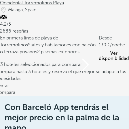
Occidental Torremolinos Playa
Malaga, Spain
4.2/5
2686 reseñas
En primera línea de playa de
Desde
Torremolinos
Suites y habitaciones con balcón
130
/noche
o terraza privados
2 piscinas exteriores
Ver
disponibilidad
/3 hoteles seleccionados para comparar
mpara hasta 3 hoteles y reserva el que mejor se adapte a tus
ecesidades
errar
ompara
Con Barceló App tendrás el
mejor precio en la palma de la
mano