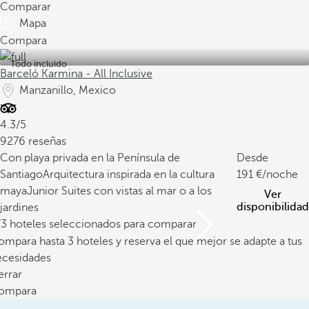
Comparar
Mapa
Compara
Todo incluido
Barceló Karmina - All Inclusive
Manzanillo, Mexico
4.3/5
9276 reseñas
Con playa privada en la Península de
Desde
Santiago
Arquitectura inspirada en la cultura
191
/noche
maya
Junior Suites con vistas al mar o a los
Ver
disponibilidad
jardines
/3 hoteles seleccionados para comparar
mpara hasta 3 hoteles y reserva el que mejor se adapte a tus
ecesidades
errar
ompara