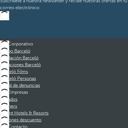
Suscríbete a nuestra newsletter y recibe nuestras ofertas en tu
correo electrónico
Suscribirme
Corporativo
Grupo Barceló
Fundación Barceló
Vacaciones Barceló
Barceló Films
Barceló Personas
Canal de denuncias
Empresas
Afiliados
Partners
Dorint Hotels & Resorts
Cupones descuento
Contacto