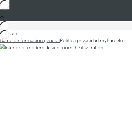
Estás en
Barceló
Información general
Política privacidad myBarceló