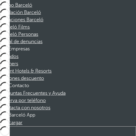
Grupo Barceló
Fundación Barceló
Vacaciones Barceló
Barceló Films
Barceló Personas
Canal de denuncias
Empresas
Afiliados
Partners
Dorint Hotels & Resorts
Cupones descuento
Contacto
Preguntas Frecuentes y Ayuda
Reserva por teléfono
Contacta con nosotros
Barceló App
Descargar