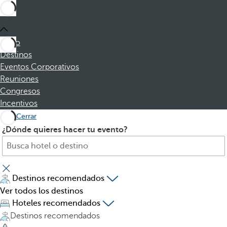
Inicio
Destinos
Eventos Corporativos
Reuniones
Congresos
Incentivos
Cerrar
B
A
¿Dónde quieres hacer tu evento?
u
l
s
p
c
u
a
l
Destinos recomendados
h
s
Ver todos los destinos
o
a
Hoteles recomendados
t
r
Destinos recomendados
e
l