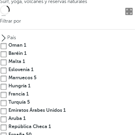
Surf, yoga, volcanes y reservas naturales
o
d
u
Filtrar por
c
i
País
r
Oman
1
t
Baréin
1
r
Malta
1
e
s
Eslovenia
1
o
Marruecos
5
m
Hungría
1
á
Francia
1
s
Turquía
5
c
Emiratos Árabes Unidos
1
a
Aruba
1
r
República Checa
1
a
c
España
50