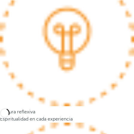
s
e
m
u
e
v
e
a
l
a
p
r
i
m
e
Cultura reflexiva
r
Espiritualidad en cada experiencia
a
o