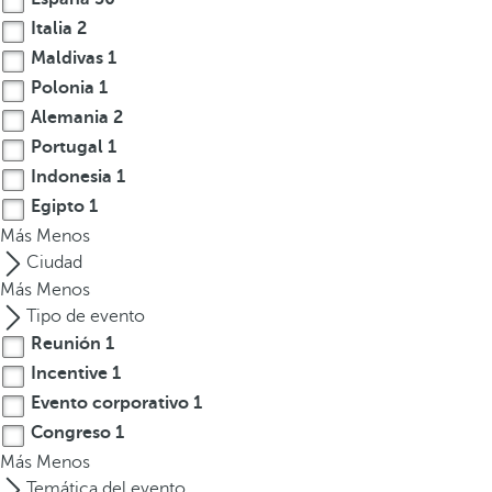
t
Italia
2
e
Maldivas
1
r
Polonia
1
e
Alemania
2
s
Portugal
1
,
Indonesia
1
p
Egipto
1
u
Más
e
Menos
d
Ciudad
e
Más
Menos
s
Tipo de evento
p
Reunión
1
u
Incentive
1
l
Evento corporativo
1
s
Congreso
1
a
Más
Menos
r
Temática del evento