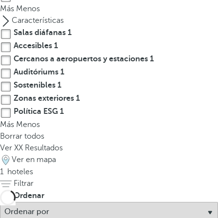
a
Más
Menos
a
Características
b
Salas diáfanas
1
a
Accesibles
1
j
Cercanos a aeropuertos y estaciones
1
o
Auditóriums
1
p
Sostenibles
1
a
Zonas exteriores
1
r
Política ESG
1
a
n
Más
Menos
a
Borrar todos
v
Ver
XX
Resultados
e
Ver en mapa
g
1
hoteles
a
Filtrar
r
Ordenar
a
l