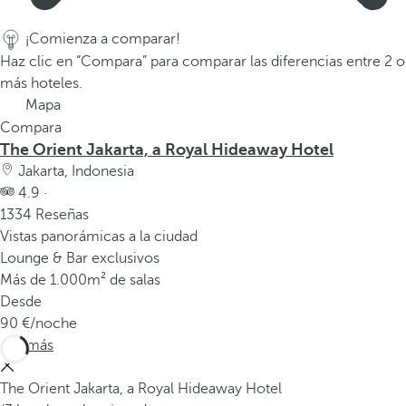
v
e
¡Comienza a comparar!
n
Haz clic en “Compara” para comparar las diferencias entre 2 o
t
más hoteles.
a
Mapa
n
Compara
a
The Orient Jakarta, a Royal Hideaway Hotel
e
Jakarta, Indonesia
m
4.9 ·
e
1334 Reseñas
r
Vistas panorámicas a la ciudad
g
Lounge & Bar exclusivos
e
Más de 1.000m² de salas
n
Desde
t
90
/noche
e
Ver más
.
The Orient Jakarta, a Royal Hideaway Hotel