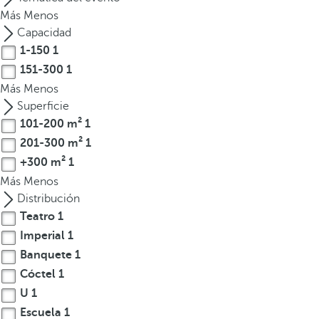
l
Más
Menos
a
Capacidad
t
1-150
1
e
151-300
1
c
Más
Menos
l
Superficie
a
101-200 m²
1
d
e
201-300 m²
1
f
+300 m²
1
l
Más
Menos
e
Distribución
c
Teatro
1
h
Imperial
1
a
Banquete
1
h
Cóctel
1
a
U
1
c
i
Escuela
1