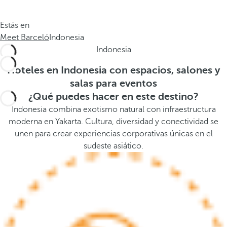
.
a
.
a
Estás en
.
b
Meet Barceló
Indonesia
a
Indonesia
j
o
Hoteles en Indonesia con espacios, salones y
,
salas para eventos
s
¿Qué puedes hacer en este destino?
e
Indonesia combina exotismo natural con infraestructura
a
moderna en Yakarta. Cultura, diversidad y conectividad se
b
unen para crear experiencias corporativas únicas en el
r
sudeste asiático.
e
l
a
v
e
n
t