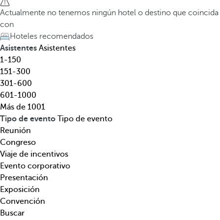
l
a
Actualmente no tenemos ningún hotel o destino que coincida
,
t
con
d
e
Hoteles recomendados
e
c
Asistentes
Asistentes
s
l
1-150
t
a
151-300
i
d
301-600
n
e
601-1000
o
f
Más de 1001
,
l
Tipo de evento
Tipo de evento
t
e
Reunión
e
c
Congreso
m
h
Viaje de incentivos
á
a
Evento corporativo
t
h
Presentación
i
a
Exposición
c
c
Convención
a
i
Buscar