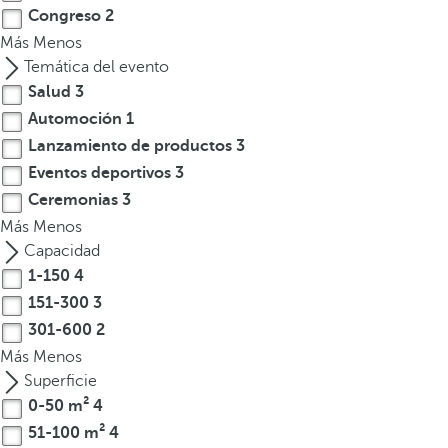
Congreso
2
t
Más
Menos
e
Temática del evento
r
Salud
3
e
s
Automoción
1
,
Lanzamiento de productos
3
p
Eventos deportivos
3
u
Ceremonias
3
e
Más
Menos
d
Capacidad
e
1-150
4
s
151-300
3
p
301-600
2
u
Más
Menos
l
Superficie
s
0-50 m²
4
a
r
51-100 m²
4