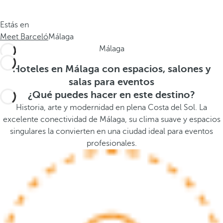
.
a
.
a
Estás en
.
b
Meet Barceló
Málaga
a
Málaga
j
o
Hoteles en Málaga con espacios, salones y
,
salas para eventos
s
¿Qué puedes hacer en este destino?
e
Historia, arte y modernidad en plena Costa del Sol. La
a
excelente conectividad de Málaga, su clima suave y espacios
b
singulares la convierten en una ciudad ideal para eventos
r
profesionales.
e
l
a
v
e
n
t