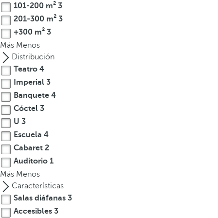
l
101-200 m²
3
a
201-300 m²
3
t
+300 m²
3
e
Más
Menos
c
Distribución
l
Teatro
4
a
Imperial
3
d
Banquete
4
e
f
Cóctel
3
l
U
3
e
Escuela
4
c
Cabaret
2
h
Auditorio
1
a
Más
Menos
h
Características
a
Salas diáfanas
3
c
Accesibles
3
i