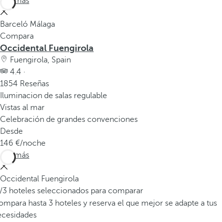
Ver más
Barceló Málaga
Compara
Occidental Fuengirola
Fuengirola, Spain
4.4 ·
1854 Reseñas
Iluminacion de salas regulable
Vistas al mar
Celebración de grandes convenciones
Desde
146
/noche
Ver más
Occidental Fuengirola
/3 hoteles seleccionados para comparar
mpara hasta 3 hoteles y reserva el que mejor se adapte a tus
ecesidades