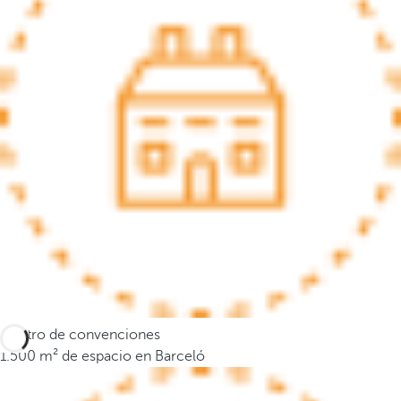
s
e
m
u
e
v
e
a
l
a
p
r
i
m
e
Centro de convenciones
r
1.500 m² de espacio en Barceló
a
o