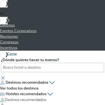
Inicio
Destinos
Eventos Corporativos
Reuniones
Congresos
Incentivos
Cerrar
B
A
¿Dónde quieres hacer tu evento?
u
l
s
p
c
u
a
l
Destinos recomendados
h
s
Ver todos los destinos
o
a
Hoteles recomendados
t
r
Destinos recomendados
e
l