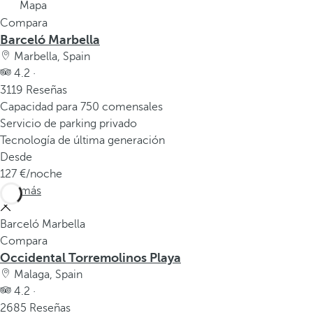
v
Mapa
e
Compara
n
Barceló Marbella
t
Marbella, Spain
a
4.2 ·
n
3119 Reseñas
a
Capacidad para 750 comensales
e
Servicio de parking privado
m
Tecnología de última generación
e
Desde
r
127
/noche
g
Ver más
e
n
Barceló Marbella
t
Compara
e
Occidental Torremolinos Playa
.
Malaga, Spain
4.2 ·
2685 Reseñas