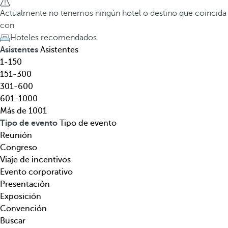
l
a
Actualmente no tenemos ningún hotel o destino que coincida
,
t
con
d
e
Hoteles recomendados
e
c
Asistentes
Asistentes
s
l
1-150
t
a
151-300
i
d
301-600
n
e
601-1000
o
f
Más de 1001
,
l
Tipo de evento
Tipo de evento
t
e
Reunión
e
c
Congreso
m
h
Viaje de incentivos
á
a
Evento corporativo
t
h
Presentación
i
a
Exposición
c
c
Convención
a
i
Buscar