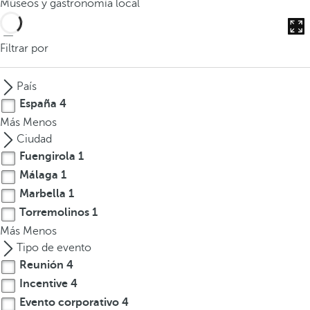
Museos y gastronomía local
o
d
u
Filtrar por
c
i
País
r
España
4
t
Más
Menos
r
Ciudad
e
Fuengirola
1
s
Málaga
1
o
m
Marbella
1
á
Torremolinos
1
s
Más
Menos
c
Tipo de evento
a
Reunión
4
r
Incentive
4
a
Evento corporativo
4
c