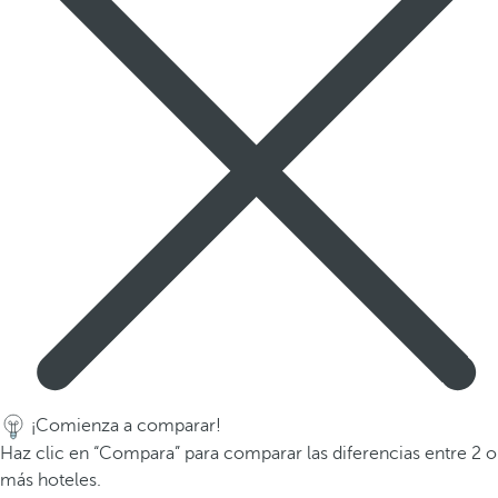
a
p
r
i
m
e
r
a
o
p
c
i
ó
n
d
e
¡Comienza a comparar!
l
Haz clic en “Compara” para comparar las diferencias entre 2 o
a
más hoteles.