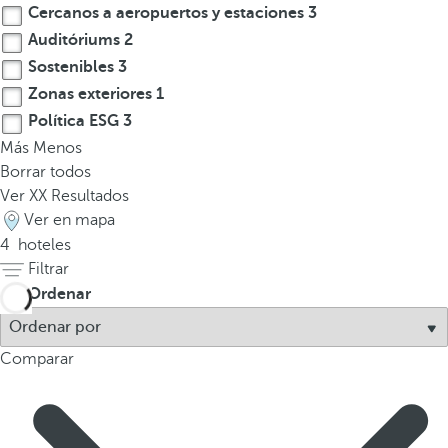
Cercanos a aeropuertos y estaciones
3
a
a
Auditóriums
2
b
Sostenibles
3
a
Zonas exteriores
1
j
Política ESG
3
o
Más
Menos
p
Borrar todos
a
Ver
XX
Resultados
r
Ver en mapa
a
4
hoteles
n
Filtrar
a
Ordenar
v
e
g
Comparar
a
r
a
l