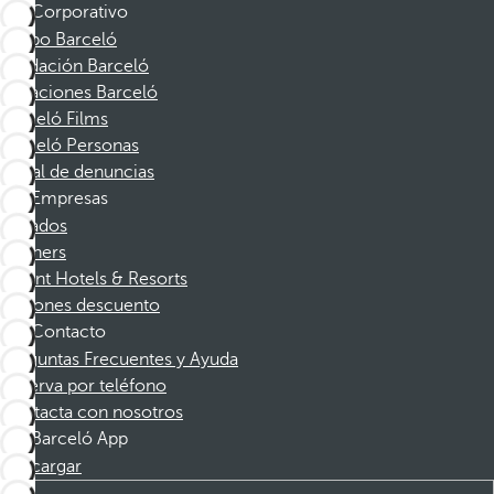
Corporativo
Grupo Barceló
Fundación Barceló
Vacaciones Barceló
Barceló Films
Barceló Personas
Canal de denuncias
Empresas
Afiliados
Partners
Dorint Hotels & Resorts
Cupones descuento
Contacto
Preguntas Frecuentes y Ayuda
Reserva por teléfono
Contacta con nosotros
Barceló App
Descargar