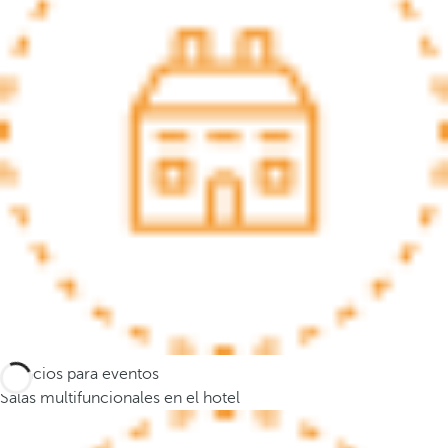
s
e
m
u
e
v
e
a
l
a
p
r
i
m
e
Espacios para eventos
r
Salas multifuncionales en el hotel
a
o