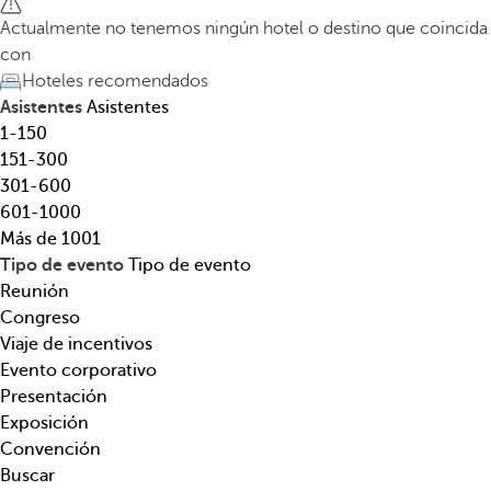
l
a
Actualmente no tenemos ningún hotel o destino que coincida
,
t
con
d
e
Hoteles recomendados
e
c
Asistentes
Asistentes
s
l
1-150
t
a
151-300
i
d
301-600
n
e
601-1000
o
f
Más de 1001
,
l
Tipo de evento
Tipo de evento
t
e
Reunión
e
c
Congreso
m
h
Viaje de incentivos
á
a
Evento corporativo
t
h
Presentación
i
a
Exposición
c
c
Convención
a
i
Buscar