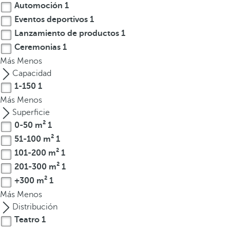
Automoción
1
t
Eventos deportivos
1
e
Lanzamiento de productos
1
r
Ceremonias
1
e
Más
s
Menos
,
Capacidad
p
1-150
1
u
Más
Menos
e
Superficie
d
0-50 m²
1
e
51-100 m²
1
s
101-200 m²
1
p
201-300 m²
1
u
+300 m²
1
l
Más
Menos
s
Distribución
a
Teatro
1
r