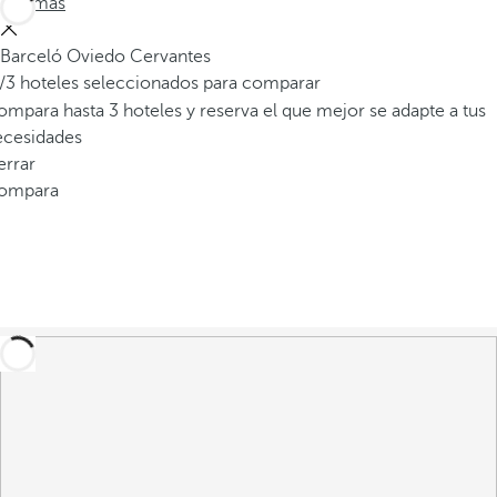
Ver más
v
e
Barceló Oviedo Cervantes
n
/3 hoteles seleccionados para comparar
t
mpara hasta 3 hoteles y reserva el que mejor se adapte a tus
a
ecesidades
n
errar
a
ompara
e
m
e
r
g
e
n
t
e
.