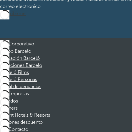
correo electrónico
Suscribirme
Corporativo
Grupo Barceló
Fundación Barceló
Vacaciones Barceló
Barceló Films
Barceló Personas
Canal de denuncias
Empresas
Afiliados
Partners
Dorint Hotels & Resorts
Cupones descuento
Contacto