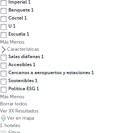
l
Imperial
1
a
Banquete
1
t
Cóctel
1
e
U
1
c
Escuela
1
l
Más
Menos
a
Características
d
Salas diáfanas
1
e
Accesibles
1
f
Cercanos a aeropuertos y estaciones
1
l
e
Sostenibles
1
c
Política ESG
1
h
Más
Menos
a
Borrar todos
h
Ver
XX
Resultados
a
Ver en mapa
c
1
hoteles
i
Filtrar