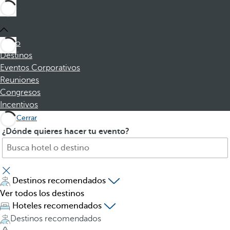
Inicio
Destinos
Eventos Corporativos
Reuniones
Congresos
Incentivos
Cerrar
B
A
¿Dónde quieres hacer tu evento?
u
l
s
p
c
u
a
l
Destinos recomendados
h
s
Ver todos los destinos
o
a
Hoteles recomendados
t
r
Destinos recomendados
e
l