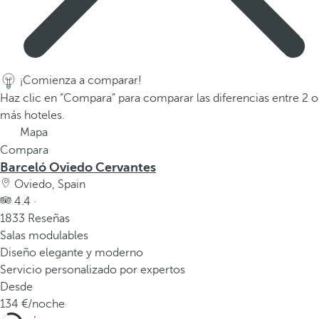
a
p
r
i
¡Comienza a comparar!
m
Haz clic en “Compara” para comparar las diferencias entre 2 o
e
más hoteles.
r
Mapa
a
Compara
o
Barceló Oviedo Cervantes
p
Oviedo, Spain
c
4.4 ·
i
1833 Reseñas
ó
Salas modulables
n
Diseño elegante y moderno
d
Servicio personalizado por expertos
e
Desde
l
134
/noche
a