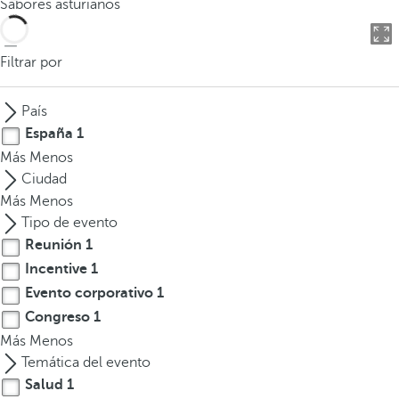
Sabores asturianos
o
d
u
Filtrar por
c
i
País
r
España
1
t
Más
Menos
r
Ciudad
e
Más
Menos
s
Tipo de evento
o
Reunión
1
m
Incentive
1
á
s
Evento corporativo
1
c
Congreso
1
a
Más
Menos
r
Temática del evento
a
Salud
1
c