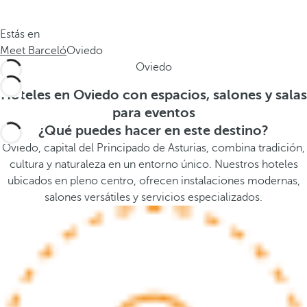
.
a
.
a
Estás en
.
b
Meet Barceló
Oviedo
a
Oviedo
j
o
Hoteles en Oviedo con espacios, salones y salas
,
para eventos
s
¿Qué puedes hacer en este destino?
e
Oviedo, capital del Principado de Asturias, combina tradición,
a
cultura y naturaleza en un entorno único. Nuestros hoteles
b
ubicados en pleno centro, ofrecen instalaciones modernas,
r
salones versátiles y servicios especializados.
e
l
a
v
e
n
t