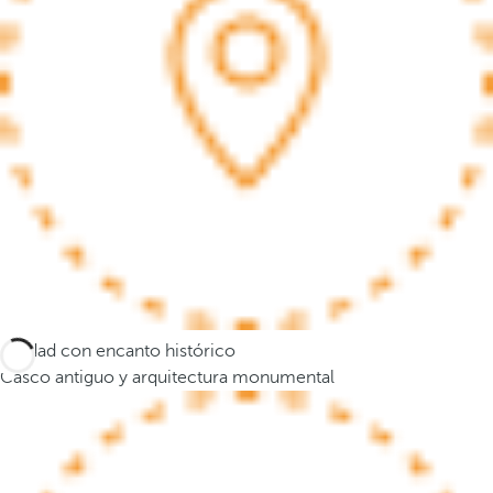
a
n
a
e
m
e
r
g
e
n
t
e
y
Ciudad con encanto histórico
e
Casco antiguo y arquitectura monumental
l
f
o
c
o