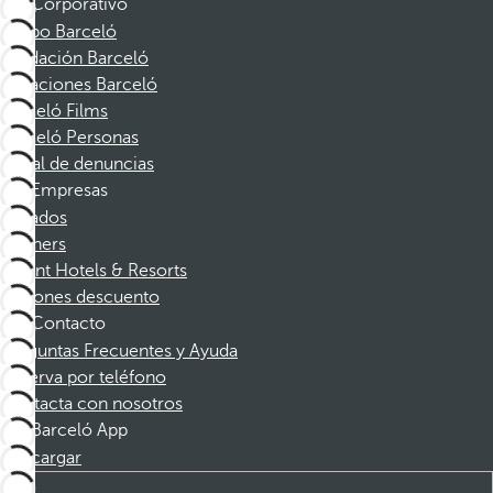
Corporativo
Grupo Barceló
Fundación Barceló
Vacaciones Barceló
Barceló Films
Barceló Personas
Canal de denuncias
Empresas
Afiliados
Partners
Dorint Hotels & Resorts
Cupones descuento
Contacto
Preguntas Frecuentes y Ayuda
Reserva por teléfono
Contacta con nosotros
Barceló App
Descargar