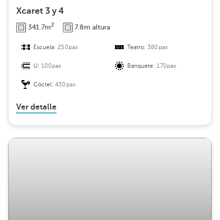
Xcaret 3 y 4
2
341.7m
7.8m altura
Escuela:
250pax
Teatro:
380pax
U:
100pax
Banquete:
170pax
Cóctel:
430pax
Ver detalle