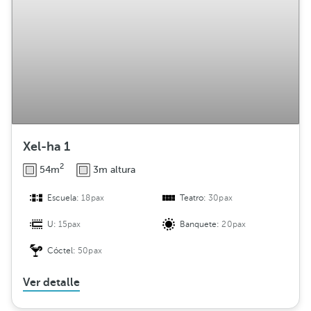
Xel-ha 1
2
54m
3m altura
Escuela:
18pax
Teatro:
30pax
U:
15pax
Banquete:
20pax
Cóctel:
50pax
Ver detalle