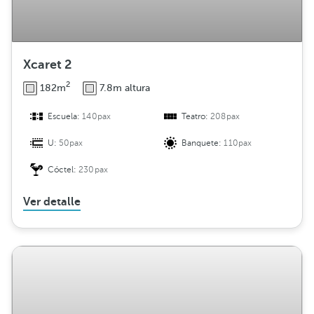
Xcaret 2
2
182m
7.8m altura
Escuela:
140pax
Teatro:
208pax
U:
50pax
Banquete:
110pax
Cóctel:
230pax
Ver detalle