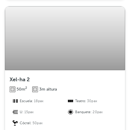
Xel-ha 2
2
50m
3m altura
Escuela:
18pax
Teatro:
30pax
U:
15pax
Banquete:
20pax
Cóctel:
50pax