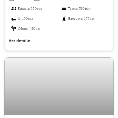
Escuela:
250pax
Teatro:
380pax
U:
100pax
Banquete:
170pax
Cóctel:
430pax
Ver detalle