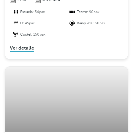
Escuela:
54pax
Teatro:
90pax
U:
45pax
Banquete:
60pax
Cóctel:
150pax
Ver detalle