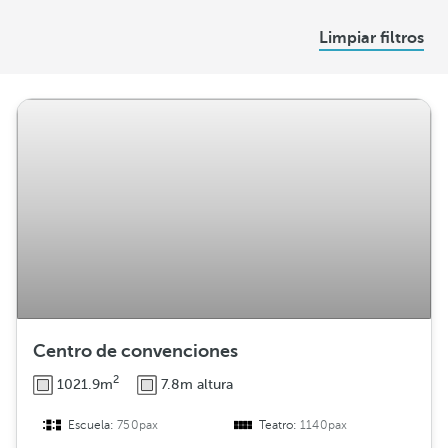
D
Limpiar filtros
i
s
t
r
i
b
u
c
i
ó
n
Centro de convenciones
2
1021.9m
7.8m altura
Escuela:
750pax
Teatro:
1140pax