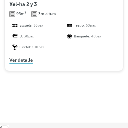
Xel-ha 2 y 3
2
95m
3m altura
Escuela:
36pax
Teatro:
60pax
U:
30pax
Banquete:
40pax
Cóctel:
100pax
Ver detalle