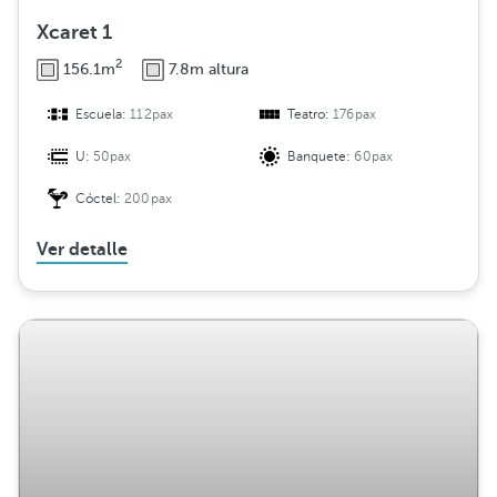
Xcaret 1
2
156.1m
7.8m altura
Escuela:
112pax
Teatro:
176pax
U:
50pax
Banquete:
60pax
Cóctel:
200pax
Ver detalle