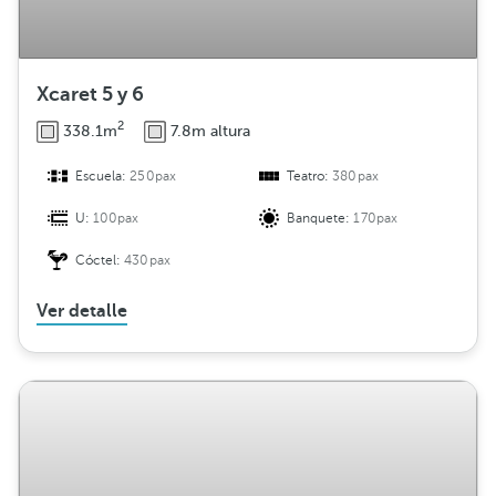
Xcaret 5 y 6
2
338.1m
7.8m altura
Escuela:
250pax
Teatro:
380pax
U:
100pax
Banquete:
170pax
Cóctel:
430pax
Ver detalle