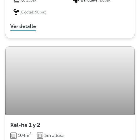
U:
15pax
Banquete:
20pax
Cóctel:
50pax
Ver detalle
Xel-ha 1 y 2
2
104m
3m altura