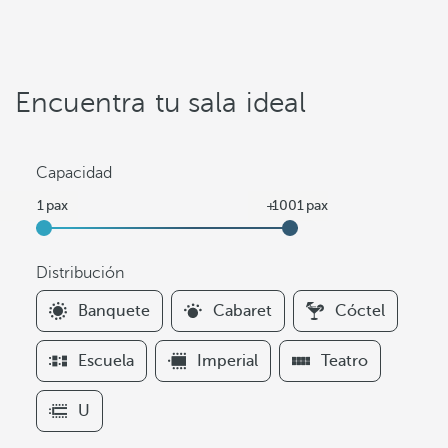
Encuentra tu sala ideal
Capacidad
Distribución
F
Banquete
Cabaret
Cóctel
i
l
Escuela
Imperial
Teatro
t
e
U
r
s