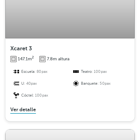
Xcaret 3
2
147.1m
7.8m altura
Escuela:
80pax
Teatro:
100pax
U:
40pax
Banquete:
50pax
Cóctel:
100pax
Ver detalle