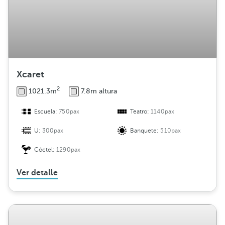
Xcaret
2
1021.3m
7.8m altura
Escuela:
750pax
Teatro:
1140pax
U:
300pax
Banquete:
510pax
Cóctel:
1290pax
Ver detalle