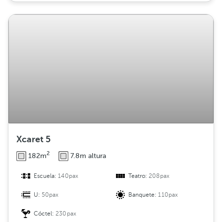
Xcaret 5
2
182m
7.8m altura
Escuela:
140pax
Teatro:
208pax
U:
50pax
Banquete:
110pax
Cóctel:
230pax