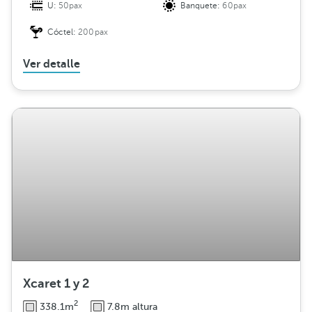
U:
50pax
Banquete:
60pax
Cóctel:
200pax
Ver detalle
Xcaret 1 y 2
2
338.1m
7.8m altura