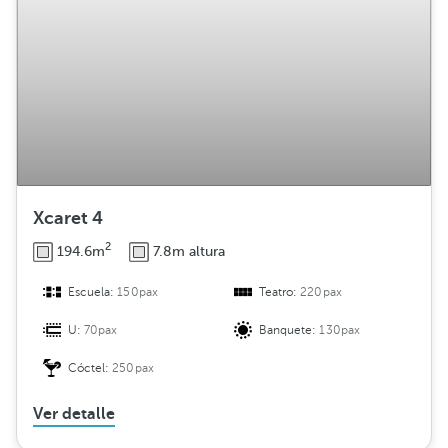
Xcaret 4
2
194.6m
7.8m altura
Escuela:
150pax
Teatro:
220pax
U:
70pax
Banquete:
130pax
Cóctel:
250pax
Ver detalle