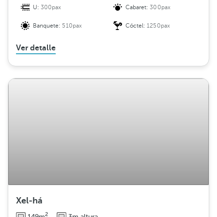
U:
300pax
Cabaret:
300pax
Banquete:
510pax
Cóctel:
1250pax
Ver detalle
Xel-há
2
149m
3m altura