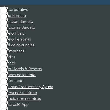
Corporativo
Grupo Barceló
Fundación Barceló
Vacaciones Barceló
Barceló Films
Barceló Personas
Canal de denuncias
Empresas
Afiliados
Partners
Dorint Hotels & Resorts
Cupones descuento
Contacto
Preguntas Frecuentes y Ayuda
Reserva por teléfono
Contacta con nosotros
Barceló App