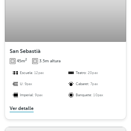
u
c
i
ó
n
San Sebastià
2
45m
3.5m altura
Escuela:
12pax
Teatro:
20pax
U:
9pax
Cabaret:
7pax
Imperial:
9pax
Banquete:
10pax
Ver detalle