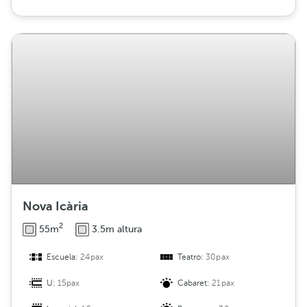
Nova Icària
2
55m
3.5m altura
Escuela:
24pax
Teatro:
30pax
U:
15pax
Cabaret:
21pax