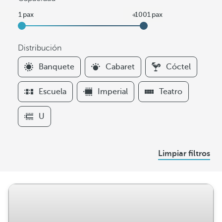
Distribución
F
Banquete
Cabaret
Cóctel
i
l
Escuela
Imperial
Teatro
t
e
U
r
s
D
Limpiar filtros
i
s
t
r
i
b