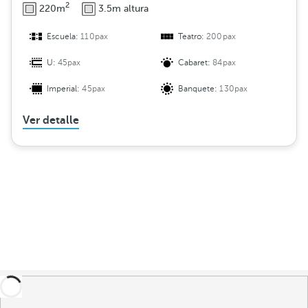
2
220m
3.5m altura
Escuela:
110pax
Teatro:
200pax
U:
45pax
Cabaret:
84pax
Imperial:
45pax
Banquete:
130pax
Ver detalle