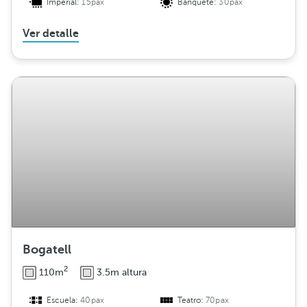
Imperial:
15pax
Banquete:
30pax
Ver detalle
Bogatell
2
110m
3.5m altura
Escuela:
40pax
Teatro:
70pax