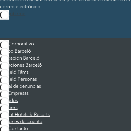
correo electrónico
Suscribirme
Corporativo
Grupo Barceló
Fundación Barceló
Vacaciones Barceló
Barceló Films
Barceló Personas
Canal de denuncias
Empresas
Afiliados
Partners
Dorint Hotels & Resorts
Cupones descuento
Contacto