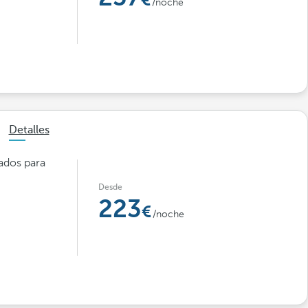
/noche
Detalles
sados para
Desde
223
/noche