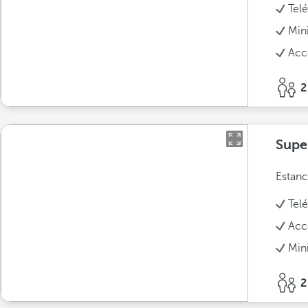
Tel
Min
Acc
2
Supe
Estanc
Tel
Acc
Min
2