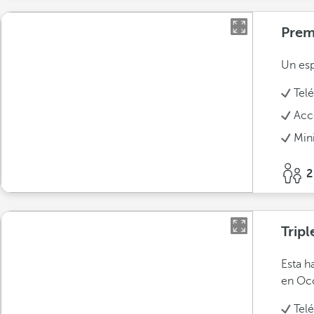
Pre
Un esp
Tel
Acc
Min
2
Tripl
Esta h
en Occ
Tel