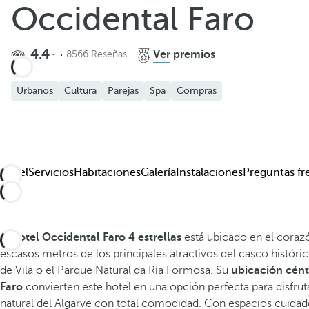
Occidental Faro
4.4
Ver premios
8566 Reseñas
Urbanos
Cultura
Parejas
Spa
Compras
Hotel
Servicios
Habitaciones
Galería
Instalaciones
Preguntas fr
El
hotel Occidental Faro 4 estrellas
está ubicado en el corazó
escasos metros de los principales atractivos del casco históri
de Vila o el Parque Natural da Ría Formosa. Su
ubicación céntr
Faro
convierten este hotel en una opción perfecta para disfrut
natural del Algarve con total comodidad. Con espacios cuid