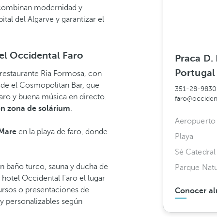
 combinan modernidad y
tal del Algarve y garantizar el
tel Occidental Faro
Praca D.
Portugal
l restaurante Ria Formosa, con
sde el Cosmopolitan Bar, que
351-28-983
Faro y buena música en directo.
faro@occiden
on zona de solárium
.
Aeropuerto 
`Mare
en la playa de faro, donde
Playa
Sé Catedral
n baño turco, sauna y ducha de
Parque Natu
hotel Occidental Faro el lugar
cursos o presentaciones de
Conocer al
y personalizables según