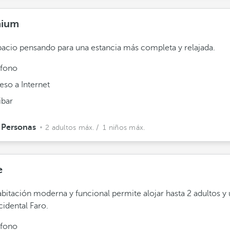
mium
acio pensando para una estancia más completa y relajada.
éfono
eso a Internet
ibar
 Personas
2 adultos máx.
/ 1 niños máx.
e
abitación moderna y funcional permite alojar hasta 2 adultos y
idental Faro.
éfono