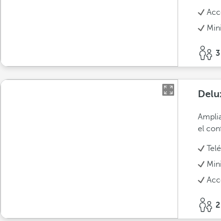
Acc
Min
3
Delu
Amplia
el con
Tel
Min
Acc
2