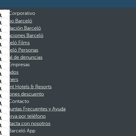
Corporativo
Grupo Barceló
Fundación Barceló
Vacaciones Barceló
Barceló Films
Barceló Personas
Canal de denuncias
Empresas
Afiliados
Partners
Dorint Hotels & Resorts
Cupones descuento
Contacto
Preguntas Frecuentes y Ayuda
Reserva por teléfono
Contacta con nosotros
Barceló App