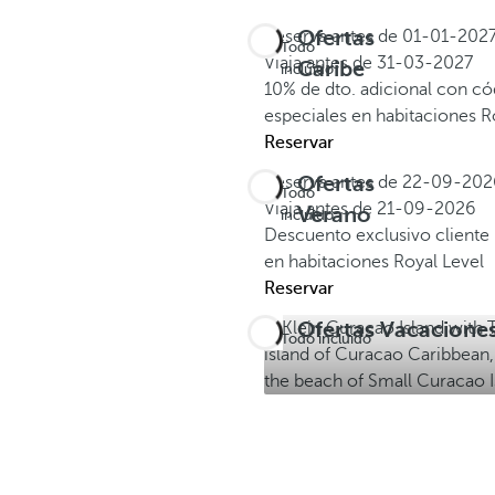
Ofertas
Reserva antes de
01-01-202
Todo
Viaja antes de
31-03-2027
Caribe
incluido
10% de dto. adicional con 
especiales en habitaciones R
Reservar
Ofertas
Reserva antes de
22-09-202
Todo
Viaja antes de
21-09-2026
Verano
incluido
Descuento exclusivo client
en habitaciones Royal Level
Reservar
Ofertas Vacacione
Todo incluido