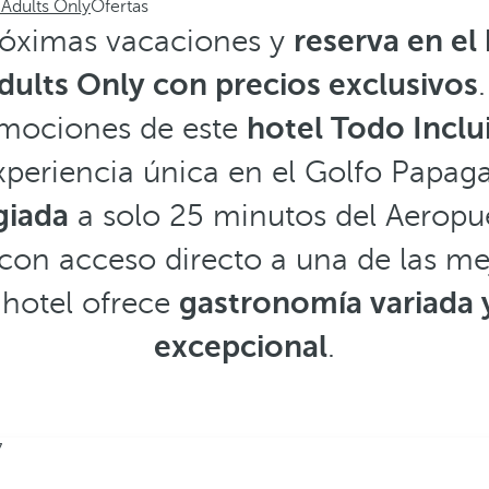
Adults Only
Ofertas
róximas vacaciones y
reserva en el
ults Only con precios exclusivos
omociones de este
hotel Todo Inclu
xperiencia única en el Golfo Papa
giada
a solo 25 minutos del Aeropue
on acceso directo a una de las me
 hotel ofrece
gastronomía variada y
excepcional
.
7