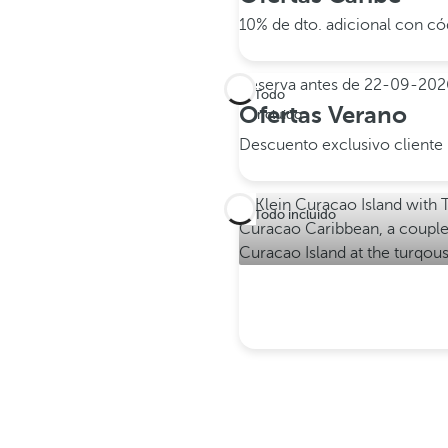
10% de dto. adicional con 
Reserva antes de
22-09-202
Todo
Ofertas Verano
incluido
Descuento exclusivo client
Todo incluido