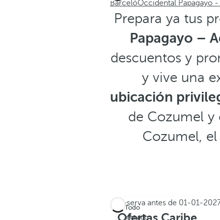
Barceló
Occidental Papagayo - 
Prepara ya tus p
Papagayo – Ad
descuentos y pr
y vive una e
ubicación privile
de Cozumel y c
Cozumel, el
Reserva antes de
01-01-202
Todo
Ofertas Caribe
incluido