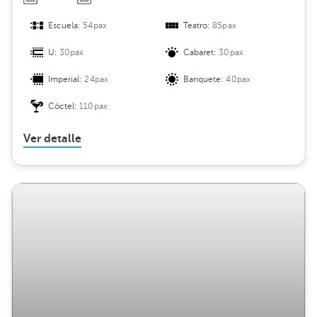
Escuela:
54pax
Teatro:
85pax
U:
30pax
Cabaret:
30pax
Imperial:
24pax
Banquete:
40pax
Cóctel:
110pax
Ver detalle