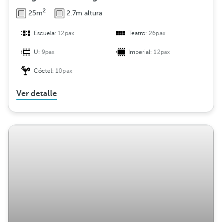
2
25m
2.7m altura
Escuela:
12pax
Teatro:
26pax
U:
9pax
Imperial:
12pax
Cóctel:
10pax
Ver detalle