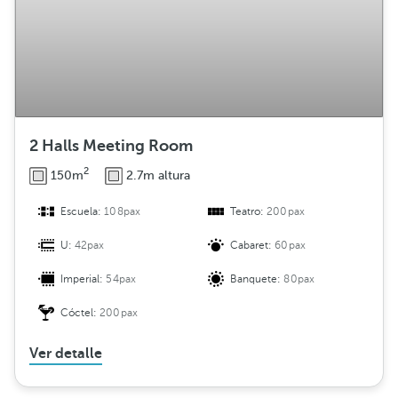
2 Halls Meeting Room
2
150m
2.7m altura
Escuela:
108pax
Teatro:
200pax
U:
42pax
Cabaret:
60pax
Imperial:
54pax
Banquete:
80pax
Cóctel:
200pax
Ver detalle