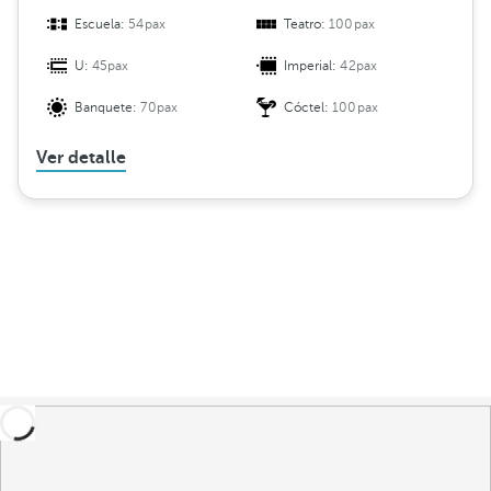
Escuela:
54pax
Teatro:
100pax
U:
45pax
Imperial:
42pax
Banquete:
70pax
Cóctel:
100pax
Ver detalle