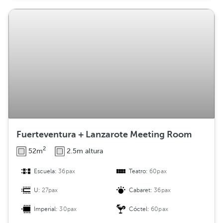
Fuerteventura + Lanzarote Meeting Room
2
52m
2.5m altura
Escuela:
36pax
Teatro:
60pax
U:
27pax
Cabaret:
36pax
Imperial:
30pax
Cóctel:
60pax