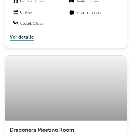
Escuela:
12pax
Teatro:
26pax
U:
9pax
Imperial:
12pax
Cóctel:
10pax
Ver detalle
Dragonera Meeting Room