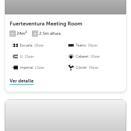
Fuerteventura Meeting Room
2
24m
2.5m altura
Escuela:
18pax
Teatro:
34pax
U:
15pax
Cabaret:
18pax
Imperial:
12pax
Cóctel:
34pax
Ver detalle