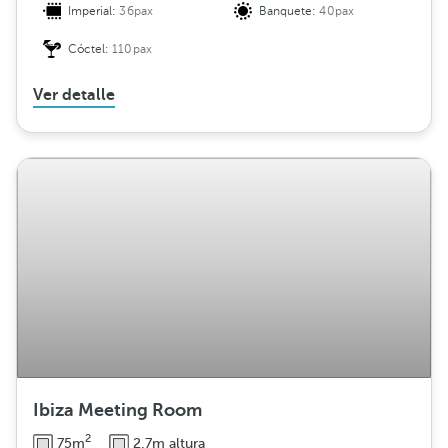
Imperial:
36pax
Banquete:
40pax
Cóctel:
110pax
Ver detalle
Ibiza Meeting Room
2
75m
2.7m altura