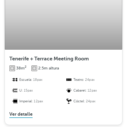
Tenerife + Terrace Meeting Room
2
38m
2.5m altura
Escuela:
18pax
Teatro:
24pax
U:
15pax
Cabaret:
12pax
Imperial:
12pax
Cóctel:
24pax
Ver detalle