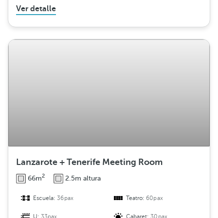
Ver detalle
Lanzarote + Tenerife Meeting Room
2
66m
2.5m altura
Escuela:
36pax
Teatro:
60pax
U:
33pax
Cabaret:
30pax