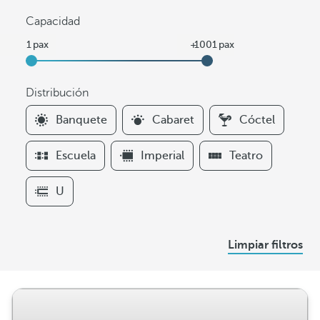
Capacidad
Distribución
F
Banquete
Cabaret
Cóctel
i
l
Escuela
Imperial
Teatro
t
e
U
r
s
D
Limpiar filtros
i
s
t
r
i