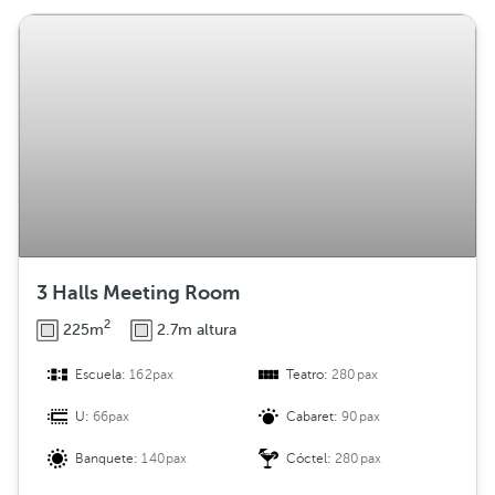
3 Halls Meeting Room
2
225m
2.7m altura
Escuela:
162pax
Teatro:
280pax
U:
66pax
Cabaret:
90pax
Banquete:
140pax
Cóctel:
280pax