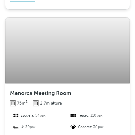
Menorca Meeting Room
2
75m
2.7m altura
Escuela:
54pax
Teatro:
110pax
U:
30pax
Cabaret:
30pax