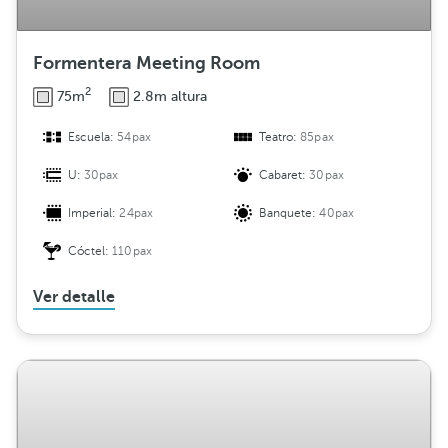
Formentera Meeting Room
2
75m
2.8m altura
Escuela:
54pax
Teatro:
85pax
U:
30pax
Cabaret:
30pax
Imperial:
24pax
Banquete:
40pax
Cóctel:
110pax
Ver detalle