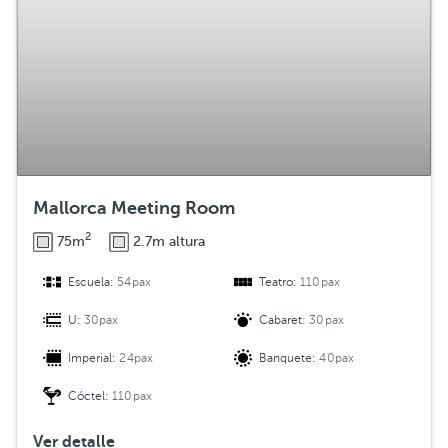
b
u
c
i
ó
n
Mallorca Meeting Room
2
75m
2.7m altura
Escuela:
54pax
Teatro:
110pax
U:
30pax
Cabaret:
30pax
Imperial:
24pax
Banquete:
40pax
Cóctel:
110pax
Ver detalle