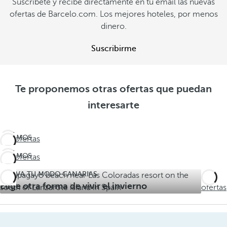
Suscríbete y recibe directamente en tu email las nuevas
ofertas de Barcelo.com. Los mejores hoteles, por menos
dinero.
Suscribirme
Te proponemos otras ofertas que puedan
interesarte
¡ÚLTIMOS
Ver ofertas
DÍAS!
¡ÚLTIMOS
Ver ofertas
No te
DÍAS!
quedes
ACTIVA TU MODO CANARIAS
Ver
No te
sin
Elige otra forma de vivir el invierno
ofertas
quedes
verano
sin
verano