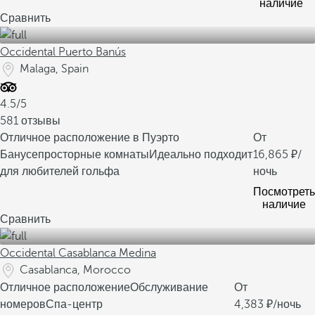
наличие
Сравнить
Occidental Puerto Banús
Malaga, Spain
4.5/5
581 отзывы
Отличное расположение в Пуэрто
От
Банусе
просторные комнаты
Идеально подходит
16,865
/
для любителей гольфа
ночь
Посмотреть
наличие
Сравнить
Occidental Casablanca Medina
Casablanca, Morocco
Отличное расположение
Обслуживание
От
номеров
Спа-центр
4,383
/ночь