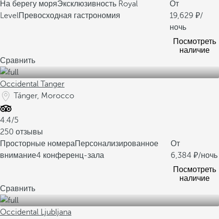
На берегу моря
Эксклюзивность Royal
От
Level
Превосходная гастрономия
19,629
/
ночь
Посмотреть
наличие
Сравнить
Occidental Tanger
Tánger, Morocco
4.4/5
250 отзывы
Просторные номера
Персонализированное
От
внимание
4 конференц-зала
6,384
/ночь
Посмотреть
наличие
Сравнить
Occidental Ljubljana