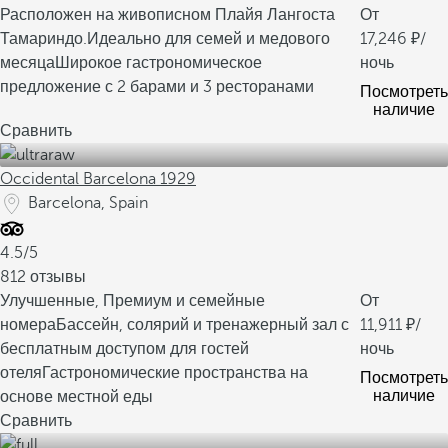
Расположен на живописном Плайя Лангоста
От
Тамариндо.
Идеально для семей и медового
17,246
/
месяца
Широкое гастрономическое
ночь
предложение с 2 барами и 3 ресторанами
Посмотреть
наличие
Сравнить
Occidental Barcelona 1929
Barcelona, Spain
4.5/5
812 отзывы
Улучшенные, Премиум и семейные
От
номера
Бассейн, солярий и тренажерный зал с
11,911
/
бесплатным доступом для гостей
ночь
отеля
Гастрономические пространства на
Посмотреть
наличие
основе местной еды
Сравнить