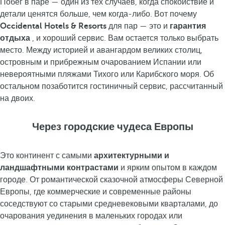
Побег в паре — один из тех случаев, когда спокойствие и
детали ценятся больше, чем когда-либо. Вот почему
Occidental Hotels & Resorts
для пар — это и
гарантия
отдыха
, и хороший сервис. Вам остается только выбрать
место. Между историей и авангардом великих столиц,
островным и прибрежным очарованием Испании или
невероятными пляжами Тихого или Карибского моря. Об
остальном позаботится гостиничный сервис, рассчитанный
на двоих.
Через городские чудеса Европы
Это континент с самыми
архитектурными и
ландшафтными контрастами
и ярким опытом в каждом
городе. От романтической сказочной атмосферы Северной
Европы, где коммерческие и современные районы
соседствуют со старыми средневековыми кварталами, до
очарования уединения в маленьких городах или