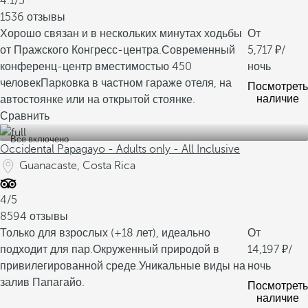
4.1/5
1536 отзывы
Хорошо связан и в нескольких минутах ходьбы
От
от Пражского Конгресс-центра.
Современный
5,717
/
конференц-центр вместимостью 450
ночь
человек
Парковка в частном гараже отеля, на
Посмотреть
наличие
автостоянке или на открытой стоянке.
Сравнить
Все включено
Occidental Papagayo - Adults only - All Inclusive
Guanacaste, Costa Rica
4/5
8594 отзывы
Только для взрослых (+18 лет), идеально
От
подходит для пар.
Окруженный природой в
14,197
/
привилегированной среде.
Уникальные виды на
ночь
залив Папагайо.
Посмотреть
наличие