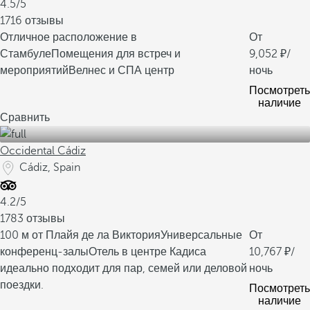
4.5/5
1716 отзывы
Отличное расположение в
От
Стамбуле
Помещения для встреч и
9,052
/
мероприятий
Велнес и СПА центр
ночь
Посмотреть
наличие
Сравнить
Occidental Cádiz
Cádiz, Spain
4.2/5
1783 отзывы
100 м от Плайя де ла Виктория
Универсальные
От
конференц-залы
Отель в центре Кадиса
10,767
/
идеально подходит для пар, семей или деловой
ночь
поездки.
Посмотреть
наличие