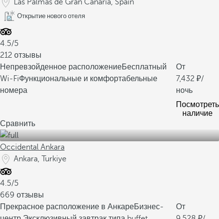
Las Palmas de Gran Canaria, Spain
Открытие нового отеля
4.5/5
212 отзывы
Непревзойденное расположение
Бесплатный
От
Wi-Fi
Функциональные и комфортабельные
7,432
/
номера
ночь
Посмотреть
наличие
Сравнить
Occidental Ankara
Ankara, Turkiye
4.5/5
669 отзывы
Прекрасное расположение в Анкаре
Бизнес-
От
центр
Эксклюзивный завтрак типа buffet
9,528
/