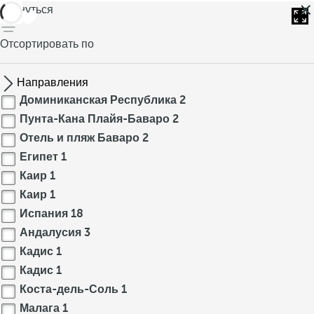
вернуться
Отсортировать по
Направления
Доминиканская Республика
2
Пунта-Кана Плайя-Баваро
2
Отель и пляж Баваро
2
Египет
1
Каир
1
Каир
1
Испания
18
Андалусия
3
Кадис
1
Кадис
1
Коста-дель-Соль
1
Малага
1