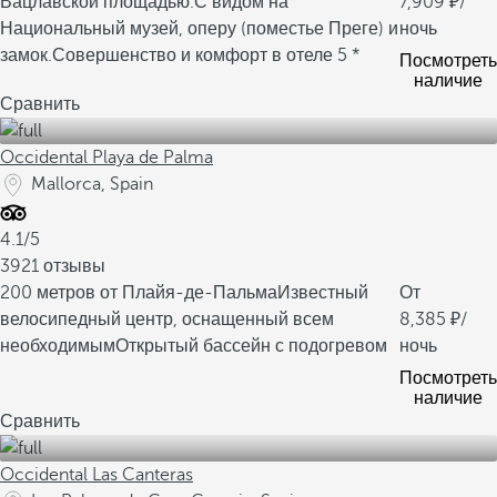
Вацлавской площадью.
С видом на
7,909
/
Национальный музей, оперу (поместье Преге) и
ночь
замок.
Совершенство и комфорт в отеле 5 *
Посмотреть
наличие
Сравнить
Occidental Playa de Palma
Mallorca, Spain
4.1/5
3921 отзывы
200 метров от Плайя-де-Пальма
Известный
От
велосипедный центр, оснащенный всем
8,385
/
необходимым
Открытый бассейн с подогревом
ночь
Посмотреть
наличие
Сравнить
Occidental Las Canteras