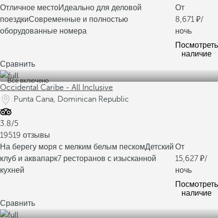
Отличное место
Идеально для деловой
От
поездки
Современные и полностью
8,671
/
оборудованные номера
ночь
Посмотреть
наличие
Сравнить
Все включено
Occidental Caribe - All Inclusive
Punta Cana, Dominican Republic
3.8/5
19519 отзывы
На берегу моря с мелким белым песком
Детский
От
клуб и аквапарк
7 ресторанов с изысканной
15,627
/
кухней
ночь
Посмотреть
наличие
Сравнить