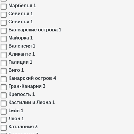
Марбелья
1
Севилья
1
Севилья
1
Балеарские острова
1
Майорка
1
Валенсия
1
Аликанте
1
Галиции
1
Виго
1
Канарский остров
4
Гран-Канария
3
Крепость
1
Кастилии и Леона
1
León
1
Леон
1
Каталония
3