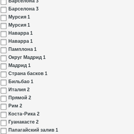
Барселона
3
Барселона
3
Мурсия
1
Мурсия
1
Наварра
1
Наварра
1
Памплона
1
Округ Мадрид
1
Мадрид
1
Страна басков
1
Бильбао
1
Италия
2
Прямой
2
Рим
2
Коста-Рика
2
Гуанакасте
2
Папагайский залив
1