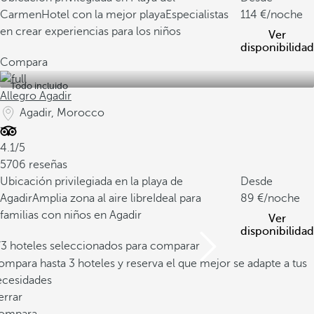
Carmen
Hotel con la mejor playa
Especialistas
114
/noche
en crear experiencias para los niños
Ver
disponibilidad
Compara
Todo incluido
Allegro Agadir
Agadir, Morocco
4.1/5
5706 reseñas
Ubicación privilegiada en la playa de
Desde
Agadir
Amplia zona al aire libre
Ideal para
89
/noche
familias con niños en Agadir
Ver
disponibilidad
/3 hoteles seleccionados para comparar
mpara hasta 3 hoteles y reserva el que mejor se adapte a tus
ecesidades
errar