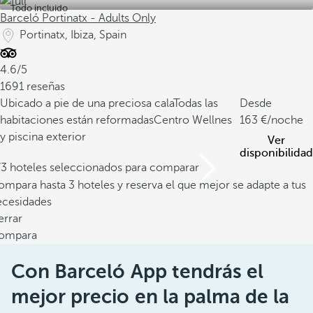
Todo incluido
Barceló Portinatx - Adults Only
Portinatx, Ibiza, Spain
4.6/5
1691 reseñas
Ubicado a pie de una preciosa cala
Todas las
Desde
habitaciones están reformadas
Centro Wellnes
163
/noche
y piscina exterior
Ver
disponibilidad
/3 hoteles seleccionados para comparar
mpara hasta 3 hoteles y reserva el que mejor se adapte a tus
ecesidades
errar
ompara
Con Barceló App tendrás el
mejor precio en la palma de la