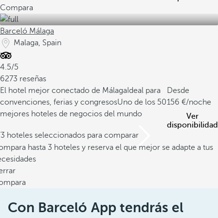
Compara
Barceló Málaga
Malaga, Spain
4.5/5
6273 reseñas
El hotel mejor conectado de Málaga
Ideal para
Desde
convenciones, ferias y congresos
Uno de los 50
156
/noche
mejores hoteles de negocios del mundo
Ver
disponibilidad
/3 hoteles seleccionados para comparar
mpara hasta 3 hoteles y reserva el que mejor se adapte a tus
ecesidades
errar
ompara
Con Barceló App tendrás el