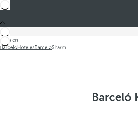
Estás en
Barceló
Hoteles
Barcelo
Sharm
Barceló 