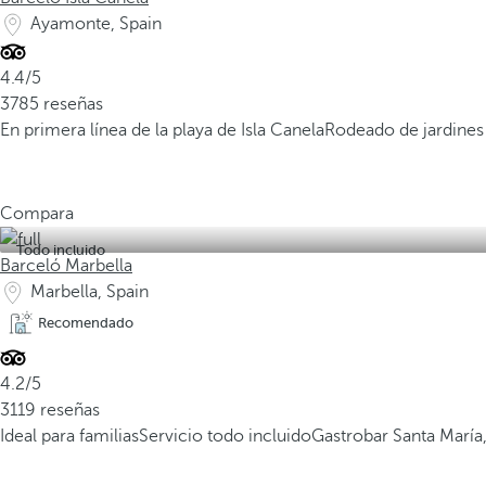
Ayamonte, Spain
4.4/5
3785 reseñas
En primera línea de la playa de Isla Canela
Rodeado de jardines 
Compara
Todo incluido
Barceló Marbella
Marbella, Spain
Recomendado
4.2/5
3119 reseñas
Ideal para familias
Servicio todo incluido
Gastrobar Santa Marí