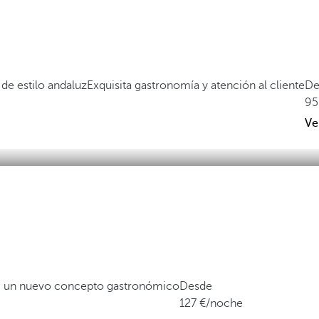
de estilo andaluz
Exquisita gastronomía y atención al cliente
De
95
Ve
a, un nuevo concepto gastronómico
Desde
127
/noche