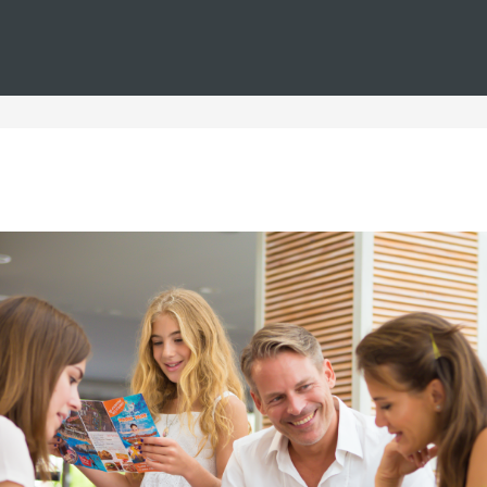
Estás en
Barceló
Hoteles
i--andalucia--playa
Hoteles, Andalucía, playa
 propuestas exclusivas pensadas para su disfrute; nuestras ofe
alojamiento de lujo, servicio atento