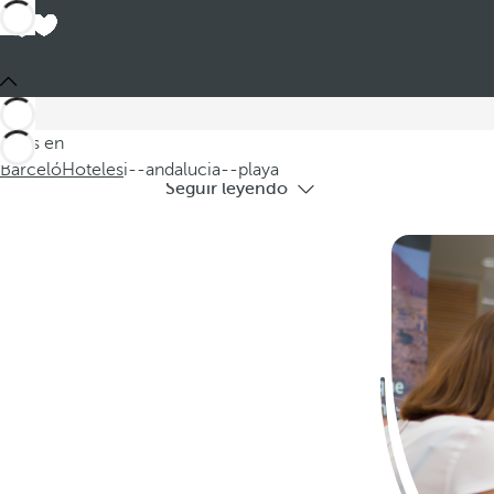
En la Costa de Andalucía encontrará
Estás en
Barceló
Hoteles
i--andalucia--playa
Seguir leyendo