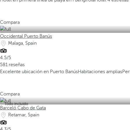
Hotel en primera línea de playa en Fuengirola
Hotel 4 estrella
Compara
Occidental Puerto Banús
Malaga, Spain
4.5/5
581 reseñas
Excelente ubicación en Puerto Banús
Habitaciones amplias
Per
Compara
Todo incluido
Barceló Cabo de Gata
Retamar, Spain
4.3/5