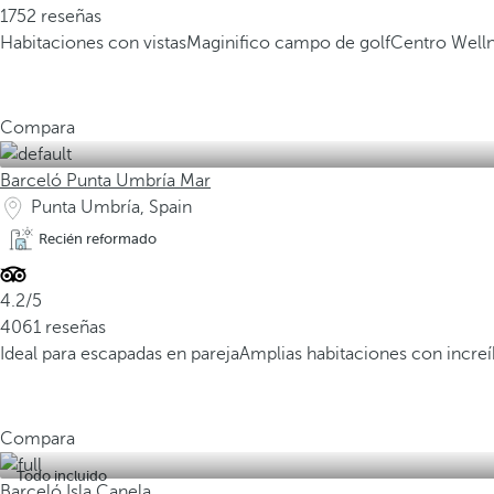
1752 reseñas
Habitaciones con vistas
Maginifico campo de golf
Centro Welln
Compara
Barceló Punta Umbría Mar
Punta Umbría, Spain
Recién reformado
4.2/5
4061 reseñas
Ideal para escapadas en pareja
Amplias habitaciones con increíb
Compara
Todo incluido
Barceló Isla Canela