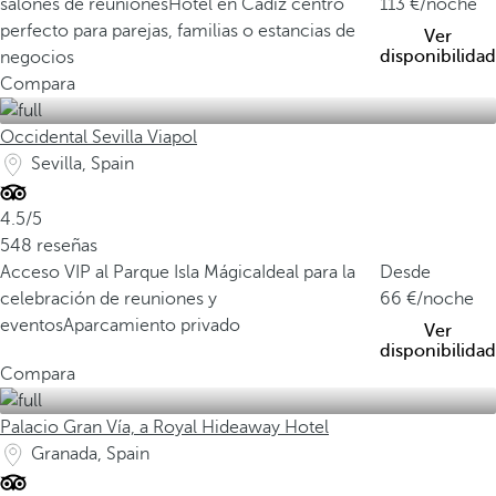
salones de reuniones
Hotel en Cádiz centro
113
/noche
perfecto para parejas, familias o estancias de
Ver
disponibilidad
negocios
Compara
Occidental Sevilla Viapol
Sevilla, Spain
4.5/5
548 reseñas
Acceso VIP al Parque Isla Mágica
Ideal para la
Desde
celebración de reuniones y
66
/noche
eventos
Aparcamiento privado
Ver
disponibilidad
Compara
Palacio Gran Vía, a Royal Hideaway Hotel
Granada, Spain