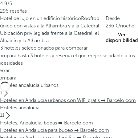
4.9/5
295 reseñas
Hotel de lujo en un edificio histórico
Rooftop
Desde
único con vistas a la Alhambra y a la Catedral
236
/noche
Ubicación privilegiada frente a la Catedral, el
Ver
disponibilidad
Albaicín y la Alhambra
/3 hoteles seleccionados para comparar
mpara hasta 3 hoteles y reserva el que mejor se adapte a tus
ecesidades
errar
ompara
Hoteles andalucia urbanos
1
Hoteles en Andalucía urbanos con WIFI gratis ➡️ Barcelo.com
Hoteles andalucia
11
Hoteles, Andalucía, bodas ➡️ Barcelo.com
Hoteles en Andalucía para buceo ➡️ Barcelo.com
Hoteles en Andalucía para familias ➡️ Barcelo.com