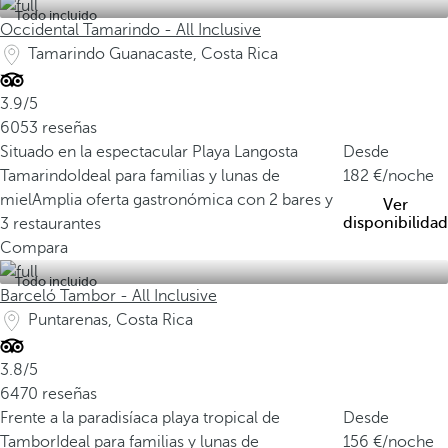
Todo incluido
Occidental Tamarindo - All Inclusive
Tamarindo Guanacaste, Costa Rica
3.9/5
6053 reseñas
Situado en la espectacular Playa Langosta
Desde
Tamarindo
Ideal para familias y lunas de
182
/noche
miel
Amplia oferta gastronómica con 2 bares y
Ver
disponibilidad
3 restaurantes
Compara
Todo incluido
Barceló Tambor - All Inclusive
Puntarenas, Costa Rica
3.8/5
6470 reseñas
Frente a la paradisíaca playa tropical de
Desde
Tambor
Ideal para familias y lunas de
156
/noche