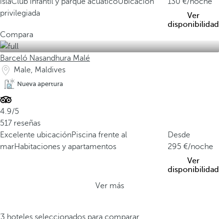
isla
Club infantil y parque acuático
Ubicación
130
/noche
privilegiada
Ver
disponibilidad
Compara
Barceló Nasandhura Malé
Male, Maldives
Nueva apertura
4.9/5
517 reseñas
Excelente ubicación
Piscina frente al
Desde
mar
Habitaciones y apartamentos
295
/noche
Ver
disponibilidad
Ver más
/3 hoteles seleccionados para comparar