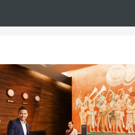
Estás en
Barceló
Hoteles
i--bodas--familias--todo-incluido
para bodas y familias todo
s para bodas y familias todo incluido. Aquí podrá encontrar el
hotel para