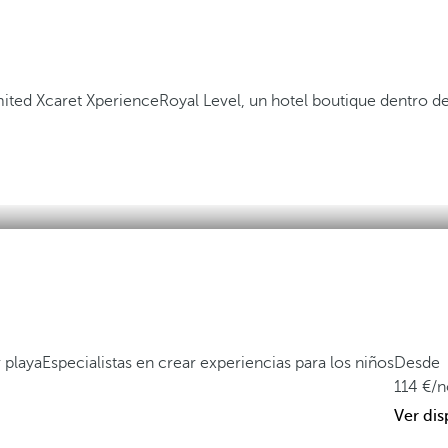
mited Xcaret Xperience
Royal Level, un hotel boutique dentro 
 playa
Especialistas en crear experiencias para los niños
Desde
114
/
Ver dis