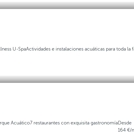
lness U-Spa
Actividades e instalaciones acuáticas para toda la f
Parque Acuático
7 restaurantes con exquisita gastronomía
Desde
164
/