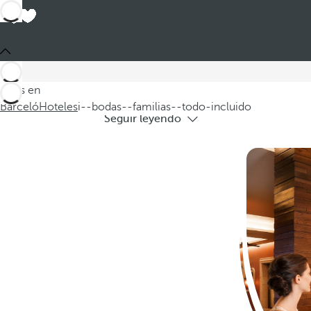
Hoteles 
Bienvenido a nuestra selección de hotele
Estás en
Barceló
Hoteles
i--bodas--familias--todo-incluido
Seguir leyendo