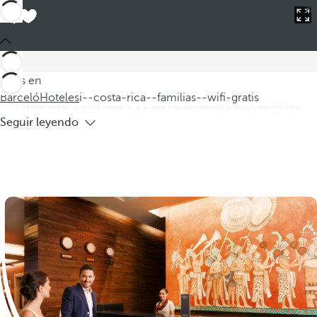
Barceló
Hoteles
i--costa-rica--familias--wifi-gratis
Hoteles en Costa Rica para familias con
WIFI gratis
Descubra nuestros hoteles en Costa Rica para familias, donde
Estás en
podrá disfrutar de un alojamiento cómodo y accesible en
Barceló
Hoteles
i--costa-rica--familias--wifi-gratis
Punta Uva. Estos hoteles están diseñados especialmente
Seguir leyendo