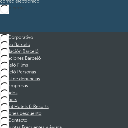
correo electrónico
Suscribirme
Corporativo
Grupo Barceló
Fundación Barceló
Vacaciones Barceló
Barceló Films
Barceló Personas
Canal de denuncias
Empresas
Afiliados
Partners
Dorint Hotels & Resorts
Cupones descuento
Contacto
Preguntas Frecuentes y Ayuda