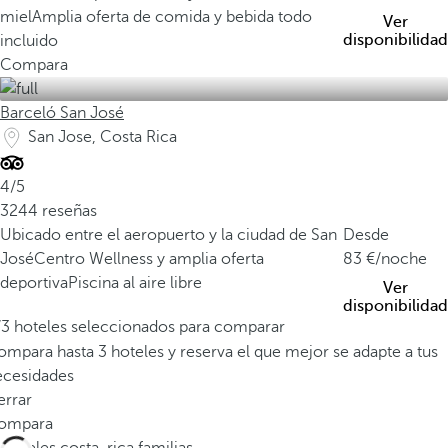
miel
Amplia oferta de comida y bebida todo
Ver
disponibilidad
incluido
Compara
Barceló San José
San Jose, Costa Rica
4/5
3244 reseñas
Ubicado entre el aeropuerto y la ciudad de San
Desde
José
Centro Wellness y amplia oferta
83
/noche
deportiva
Piscina al aire libre
Ver
disponibilidad
/3 hoteles seleccionados para comparar
mpara hasta 3 hoteles y reserva el que mejor se adapte a tus
ecesidades
errar
ompara