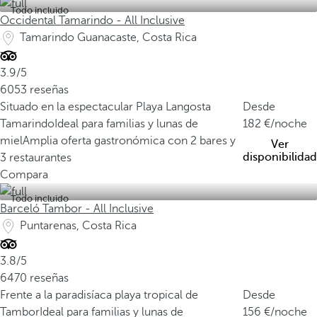
Todo incluido
Occidental Tamarindo - All Inclusive
Tamarindo Guanacaste, Costa Rica
3.9/5
6053 reseñas
Situado en la espectacular Playa Langosta
Desde
Tamarindo
Ideal para familias y lunas de
182
/noche
miel
Amplia oferta gastronómica con 2 bares y
Ver
disponibilidad
3 restaurantes
Compara
Todo incluido
Barceló Tambor - All Inclusive
Puntarenas, Costa Rica
3.8/5
6470 reseñas
Frente a la paradisíaca playa tropical de
Desde
Tambor
Ideal para familias y lunas de
156
/noche