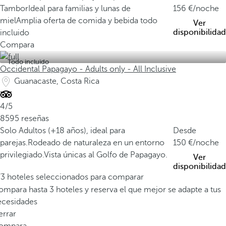
Tambor
Ideal para familias y lunas de
156
/noche
miel
Amplia oferta de comida y bebida todo
Ver
disponibilidad
incluido
Compara
Todo incluido
Occidental Papagayo - Adults only - All Inclusive
Guanacaste, Costa Rica
4/5
8595 reseñas
Solo Adultos (+18 años), ideal para
Desde
parejas.
Rodeado de naturaleza en un entorno
150
/noche
privilegiado.
Vista únicas al Golfo de Papagayo.
Ver
disponibilidad
/3 hoteles seleccionados para comparar
mpara hasta 3 hoteles y reserva el que mejor se adapte a tus
ecesidades
errar