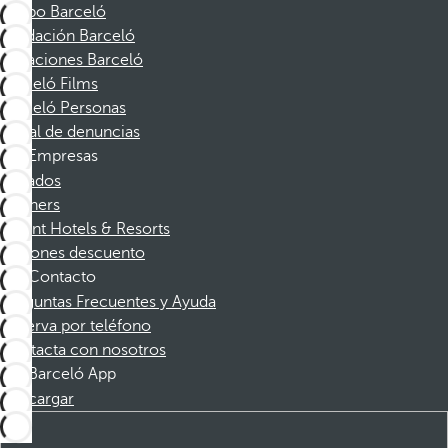
Grupo Barceló
Fundación Barceló
Vacaciones Barceló
Barceló Films
Barceló Personas
Canal de denuncias
Empresas
Afiliados
Partners
Dorint Hotels & Resorts
Cupones descuento
Contacto
Preguntas Frecuentes y Ayuda
Reserva por teléfono
Contacta con nosotros
Barceló App
Descargar