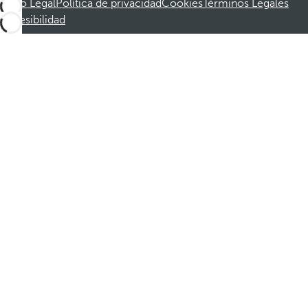
Aviso Legal
Política de privacidad
Cookies
Términos Legales
Accesibilidad