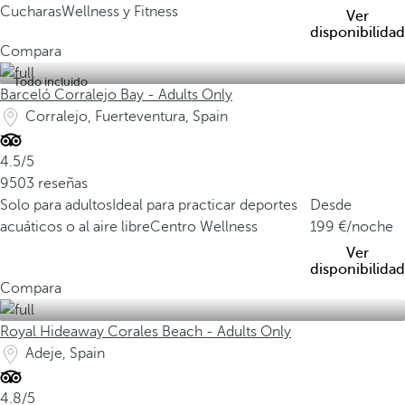
Cucharas
Wellness y Fitness
Ver
disponibilidad
Compara
Todo incluido
Barceló Corralejo Bay - Adults Only
Corralejo, Fuerteventura, Spain
4.5/5
9503 reseñas
Solo para adultos
Ideal para practicar deportes
Desde
acuáticos o al aire libre
Centro Wellness
199
/noche
Ver
disponibilidad
Compara
Royal Hideaway Corales Beach - Adults Only
Adeje, Spain
4.8/5