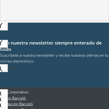
Con nuestra newsletter siempre enterado de
todo
Suscríbete a nuestra newsletter y recibe nuestras ofertas en tu
correo electrónico
Suscribirme
Corporativo
Grupo Barceló
Fundación Barceló