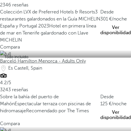
2346 reseñas
Colección LVX de Preferred Hotels & Resorts
3
Desde
restaurantes galardonados en la Guía MICHELIN
301
/noche
España y Portugal 2023
Hotel en primera línea
Ver
disponibilidad
de mar en Tenerife galardonado con Llave
MICHELIN
Compara
Todo incluido
Barceló Hamilton Menorca - Adults Only
Es Castell, Spain
4.2/5
3243 reseñas
Sobre la bahía del puerto de
Desde
Mahón
Espectacular terraza con piscinas de
125
/noche
hidromasaje
Recomendado por The Times
Ver
disponibilidad
Compara