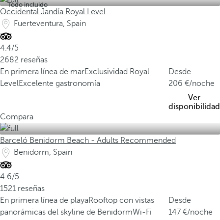
Todo incluido
Occidental Jandía Royal Level
Fuerteventura, Spain
4.4/5
2682 reseñas
En primera línea de mar
Exclusividad Royal
Desde
Level
Excelente gastronomía
206
/noche
Ver
disponibilidad
Compara
Barceló Benidorm Beach - Adults Recommended
Benidorm, Spain
4.6/5
1521 reseñas
En primera línea de playa
Rooftop con vistas
Desde
panorámicas del skyline de Benidorm
Wi-Fi
147
/noche