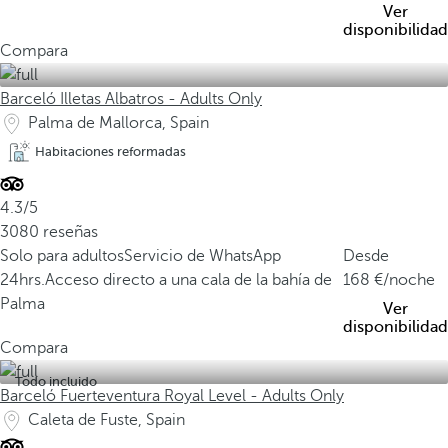
Ver
disponibilidad
Compara
Barceló Illetas Albatros - Adults Only
Palma de Mallorca, Spain
Habitaciones reformadas
4.3/5
3080 reseñas
Solo para adultos
Servicio de WhatsApp
Desde
24hrs.
Acceso directo a una cala de la bahía de
168
/noche
Palma
Ver
disponibilidad
Compara
Todo incluido
Barceló Fuerteventura Royal Level - Adults Only
Caleta de Fuste, Spain