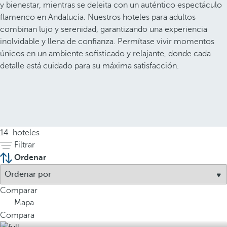
y bienestar, mientras se deleita con un auténtico espectáculo
flamenco en Andalucía. Nuestros hoteles para adultos
combinan lujo y serenidad, garantizando una experiencia
inolvidable y llena de confianza. Permítase vivir momentos
únicos en un ambiente sofisticado y relajante, donde cada
detalle está cuidado para su máxima satisfacción.
14
hoteles
Filtrar
Ordenar
Comparar
Mapa
Compara