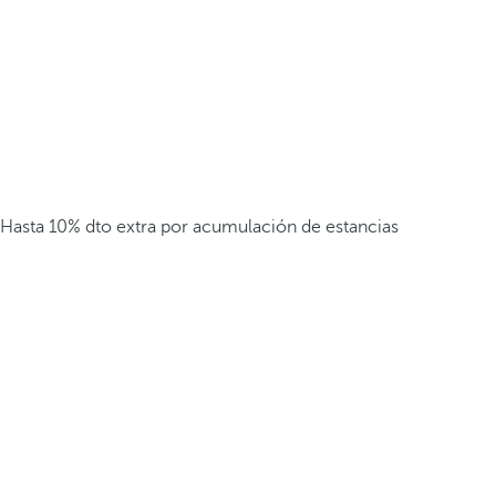
Hasta 10% dto extra por acumulación de estancias